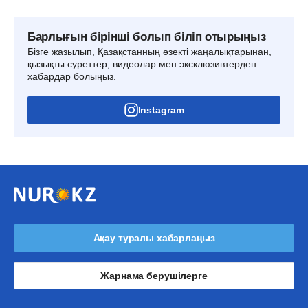
Барлығын бірінші болып біліп отырыңыз
Бізге жазылып, Қазақстанның өзекті жаңалықтарынан,
қызықты суреттер, видеолар мен эксклюзивтерден
хабардар болыңыз.
Instagram
Ақау туралы хабарлаңыз
Жарнама берушілерге