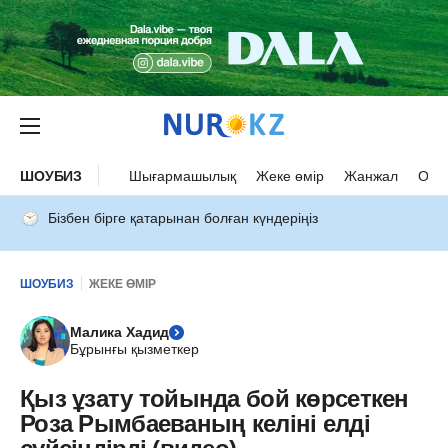
ШОУБИЗ
Шығармашылық
Жеке өмір
Жанжал
Оқыс
Бізбен бірге қатарынан болған күндеріңіз
ШОУБИЗ
ЖЕКЕ ӨМІР
Малика Хадид
Бұрынғы қызметкер
Қыз ұзату тойында бой көрсеткен
Роза Рымбаеваның келіні елді