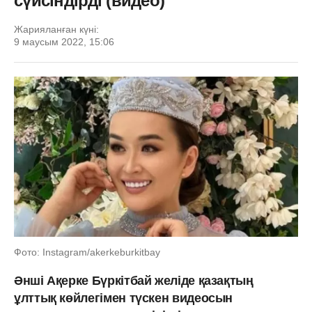
сүйсіндірді (видео)
Жарияланған күні:
9 маусым 2022, 15:06
Фото: Instagram/akerkeburkitbay
Әнші Ақерке Бүркітбай желіде қазақтың
ұлттық көйлегімен түскен видеосын