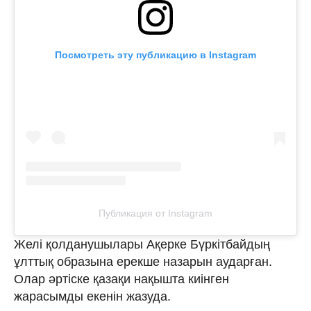
Посмотреть эту публикацию в Instagram
Публикация от Instagram
Желі қолданушылары Ақерке Бүркітбайдың
ұлттық образына ерекше назарын аударған.
Олар әртіске қазақи нақышта киінген
жарасымды екенін жазуда.