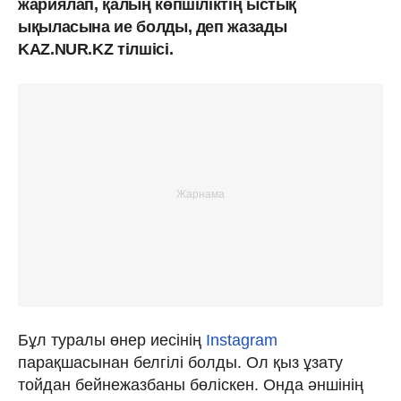
жариялап, қалың көпшіліктің ыстық
ықыласына ие болды, деп жазады
KAZ.NUR.KZ тілшісі.
Бұл туралы өнер иесінің
Instagram
парақшасынан белгілі болды. Ол қыз ұзату
тойдан бейнежазбаны бөліскен. Онда әншінің