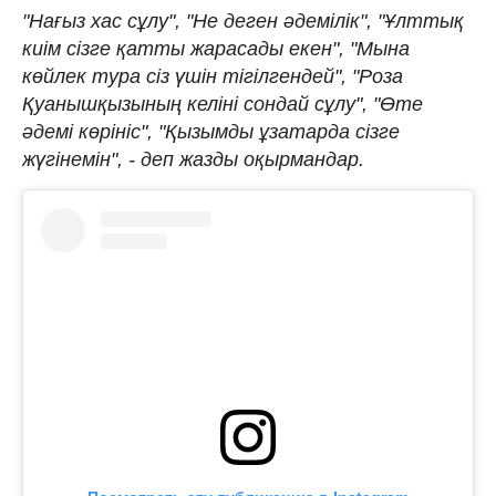
"Нағыз хас сұлу", "Не деген әдемілік", "Ұлттық
киім сізге қатты жарасады екен", "Мына
көйлек тура сіз үшін тігілгендей", "Роза
Қуанышқызының келіні сондай сұлу", "Өте
әдемі көрініс", "Қызымды ұзатарда сізге
жүгінемін", - деп жазды оқырмандар.