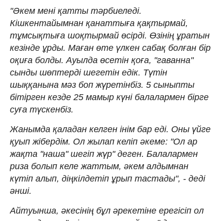
"Әкем мені қатты тәрбиеледі.
Кішкентайымнан қанаттыға қақтырмай,
тұмсықтыға шоқтырмай өсірді. Өзінің ұратын
кезінде ұрды. Маған өте үлкен сабақ болған бір
оқиға болды. Ауылда өсетін қоға, "гаванна"
сынды шөптерді шегетін едік. Түтін
шыққанына мәз боп жүретінбіз. 5 сыныпты
бітірген кезде 25 мамыр күні балалармен бірге
суға түскенбіз.
Жанымда қаладан келген інім бар еді. Оны үйге
қуып жібердім. Ол жылап келіп әкеме: "Ол ар
жақта "наша" шегіп жүр" деген. Балалармен
риза болып келе жаттым, әкем алдымнан
күтіп алып, діңкілдетіп ұрып тастады", - деді
әнші.
Айтуынша, әкесінің бұл әрекетіне ерегісіп ол