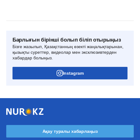
Барлығын бірінші болып біліп отырыңыз
Бізге жазылып, Қазақстанның өзекті жаңалықтарынан,
қызықты суреттер, видеолар мен эксклюзивтерден
хабардар болыңыз.
Instagram
Ақау туралы хабарлаңыз