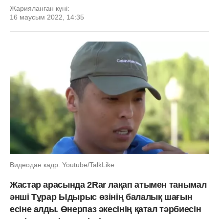
Жарияланған күні:
16 маусым 2022, 14:35
Видеодан кадр: Youtube/TalkLike
Жастар арасында 2Rar лақап атымен танымал
әнші Тұрар Ыдырыс өзінің балалық шағын
есіне алды. Өнерпаз әкесінің қатал тәрбиесін