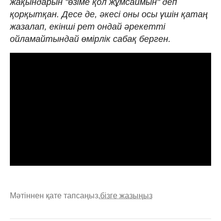
жақындарын "өзіме қол жұмсаймын" деп
қорқытқан. Десе де, әкесі оны осы үшін қатаң
жазалап, екінші рет ондай әрекетті
ойламайтындай өмірлік сабақ берген.
Мәтіннен қате тапсаңыз,
бізге жазыңыз