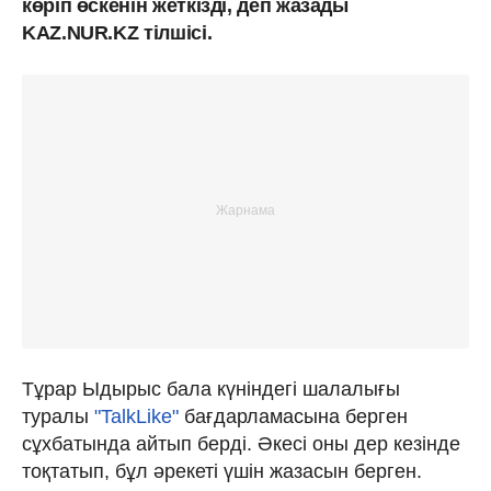
көріп өскенін жеткізді, деп жазады
KAZ.NUR.KZ тілшісі.
Тұрар Ыдырыс бала күніндегі шалалығы
туралы
"TalkLike"
бағдарламасына берген
сұхбатында айтып берді. Әкесі оны дер кезінде
тоқтатып, бұл әрекеті үшін жазасын берген.