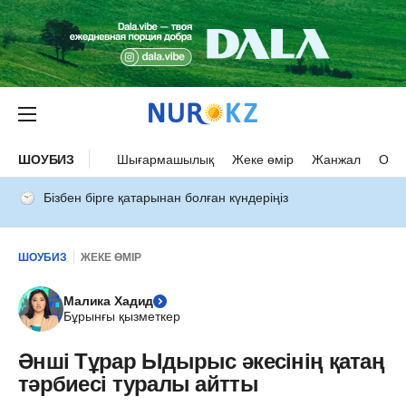
ШОУБИЗ
Шығармашылық
Жеке өмір
Жанжал
Оқыс
Бізбен бірге қатарынан болған күндеріңіз
ШОУБИЗ
ЖЕКЕ ӨМІР
Малика Хадид
Бұрынғы қызметкер
Әнші Тұрар Ыдырыс әкесінің қатаң
тәрбиесі туралы айтты