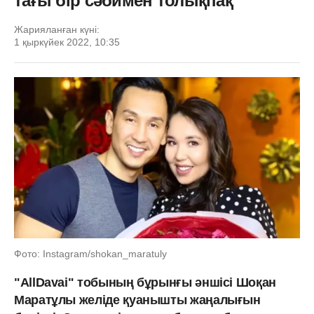
тағы бір сәбимен толықпақ
Жарияланған күні:
1 қыркүйек 2022, 10:35
Фото: Instagram/shokan_maratuly
"AllDavai" тобының бұрынғы әншісі Шоқан
Маратұлы желіде қуанышты жаңалығын