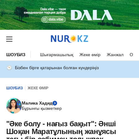
ШОУБИЗ
Шығармашылық
Жеке өмір
Жанжал
Оқыс
Бізбен бірге қатарынан болған күндеріңіз
ШОУБИЗ
ЖЕКЕ ӨМІР
Малика Хадид
Бұрынғы қызметкер
"Әке болу - нағыз бақыт": Әнші
Шоқан Маратұлының жанұясы