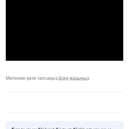
Мәтіннен қате тапсаңыз,
бізге жазыңыз