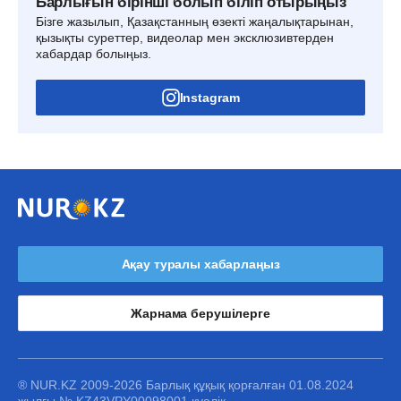
Барлығын бірінші болып біліп отырыңыз
Бізге жазылып, Қазақстанның өзекті жаңалықтарынан,
қызықты суреттер, видеолар мен эксклюзивтерден
хабардар болыңыз.
Instagram
Ақау туралы хабарлаңыз
Жарнама берушілерге
® NUR.KZ 2009-2026 Барлық құқық қорғалған 01.08.2024