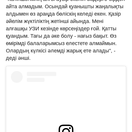
айта алмадым. Осындай қуанышты жаңалықты
алдымен өз араңда бөліскің келеді екен. Қазір
әйелім жүктіліктің жетінші айында. Мені
алғашқы УЗИ кезінде көрсеңіздер ғой. Қатты
қуандым. Тағы да әке болу - нағыз бақыт. Өз
өмірімді балаларымсыз елестете алмаймын.
Олардың күлкісі әлемді жарық ете алады", -
деді әнші.