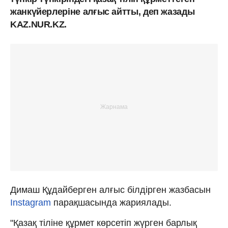
жанкүйерлеріне алғыс айтты, деп жазады
KAZ.NUR.KZ.
Димаш Құдайберген алғыс білдірген жазбасын
Instagram
парақшасында жариялады.
"Қазақ тіліне құрмет көрсетіп жүрген барлық