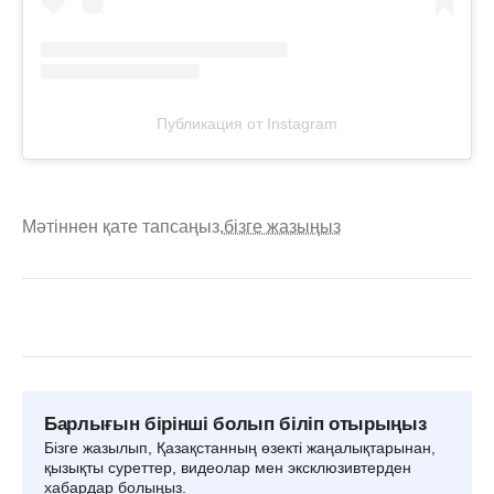
Публикация от Instagram
Мәтіннен қате тапсаңыз,
бізге жазыңыз
Барлығын бірінші болып біліп отырыңыз
Бізге жазылып, Қазақстанның өзекті жаңалықтарынан,
қызықты суреттер, видеолар мен эксклюзивтерден
хабардар болыңыз.