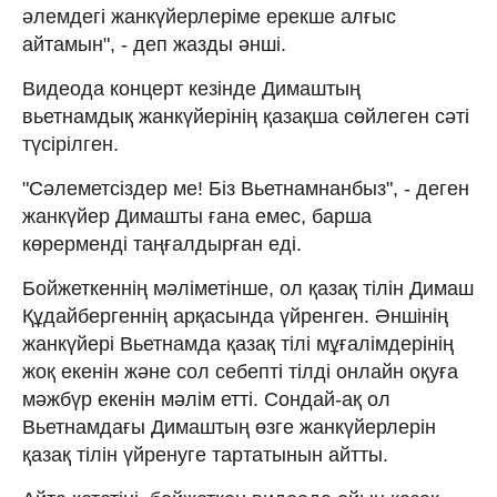
әлемдегі жанкүйерлеріме ерекше алғыс
айтамын", - деп жазды әнші.
Видеода концерт кезінде Димаштың
вьетнамдық жанкүйерінің қазақша сөйлеген сәті
түсірілген.
"Сәлеметсіздер ме! Біз Вьетнамнанбыз", - деген
жанкүйер Димашты ғана емес, барша
көрерменді таңғалдырған еді.
Бойжеткеннің мәліметінше, ол қазақ тілін Димаш
Құдайбергеннің арқасында үйренген. Әншінің
жанкүйері Вьетнамда қазақ тілі мұғалімдерінің
жоқ екенін және сол себепті тілді онлайн оқуға
мәжбүр екенін мәлім етті. Сондай-ақ ол
Вьетнамдағы Димаштың өзге жанкүйерлерін
қазақ тілін үйренуге тартатынын айтты.