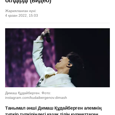
білдірді (видео)
Жарияланған күні:
4 қазан 2022, 15:03
Димаш Құдайберген. Фото:
instagram.com/kudaibergenov.dimash
Танымал әнші Димаш Құдайберген әлемнің
түпкір түпкіріндегі қазақ тілін құрметтеген