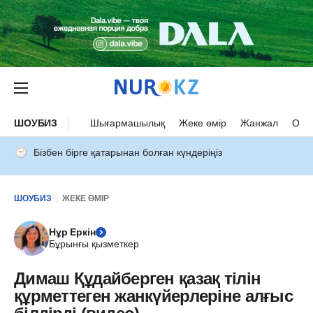
ШОУБИЗ
Шығармашылық
Жеке өмір
Жанжал
Оқыс
Бізбен бірге қатарынан болған күндеріңіз
ШОУБИЗ
ЖЕКЕ ӨМІР
Нұр Еркін
Бұрынғы қызметкер
Димаш Құдайберген қазақ тілін
құрметтеген жанкүйерлеріне алғыс