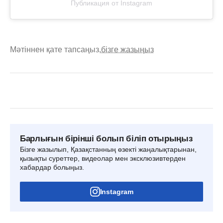
Публикация от Instagram
Мәтіннен қате тапсаңыз,
бізге жазыңыз
Барлығын бірінші болып біліп отырыңыз
Бізге жазылып, Қазақстанның өзекті жаңалықтарынан,
қызықты суреттер, видеолар мен эксклюзивтерден
хабардар болыңыз.
Instagram