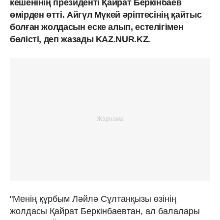
кешенінің президенті Қайрат Беркінбаев
өмірден өтті. Айгүл Мүкей әріптесінің қайтыс
болған жолдасын еске алып, естелігімен
бөлісті, деп жазады KAZ.NUR.KZ.
"Менің құрбым Ләйлә Сұлтанқызы өзінің
жолдасы Қайрат Беркінбаевтан, ал балалары