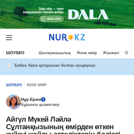
ШОУБИЗ
Шығармашылық
Жеке өмір
Жанжал
Оқыс
Бізбен бірге қатарынан болған күндеріңіз
ШОУБИЗ
ЖЕКЕ ӨМІР
Нұр Еркін
Бұрынғы қызметкер
Айгүл Мүкей Ләйлә
Сұлтанқызының өмірден өткен