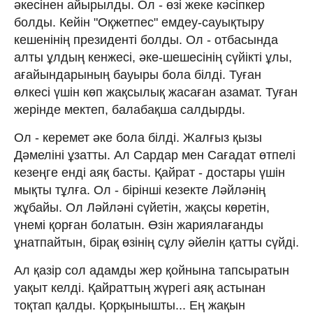
әкесінен айырылды. Ол - өзі жеке кәсіпкер
болды. Кейін "Оқжетпес" емдеу-сауықтыру
кешенінің президенті болды. Ол - отбасында
алты ұлдың кенжесі, әке-шешесінің сүйікті ұлы,
ағайындарының бауыры бола білді. Туған
өлкесі үшін көп жақсылық жасаған азамат. Туған
жерінде мектеп, балабақша салдырды.
Ол - керемет әке бола білді. Жалғыз қызы
Дәмеліні ұзатты. Ал Сардар мен Сағадат өтпелі
кезеңге енді аяқ басты. Қайрат - достары үшін
мықты тұлға. Ол - бірінші кезекте Ләйләнің
жұбайы. Ол Ләйләні сүйетін, жақсы көретін,
үнемі қорған болатын. Өзін жариялағанды
ұнатпайтын, бірақ өзінің сұлу әйелін қатты сүйді.
Ал қазір сол адамды жер қойнына тапсыратын
уақыт келді. Қайраттың жүрегі аяқ астынан
тоқтап қалды. Қорқынышты... Ең жақын