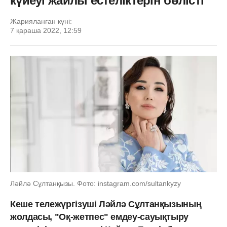
күйеуі жайлы естеліктерін бөлісті
Жарияланған күні:
7 қараша 2022, 12:59
Ләйлә Сұлтанқызы. Фото: instagram.com/sultankyzy
Кеше тележүргізуші Ләйлә Сұлтанқызының
жолдасы, "Оқ-жетпес" емдеу-сауықтыру