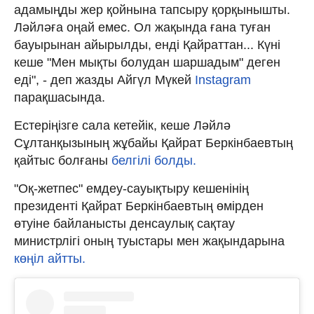
адамыңды жер қойнына тапсыру қорқынышты.
Ләйләға оңай емес. Ол жақында ғана туған
бауырынан айырылды, енді Қайраттан... Күні
кеше "Мен мықты болудан шаршадым" деген
еді", - деп жазды Айгүл Мүкей
Instagram
парақшасында.
Естеріңізге сала кетейік, кеше Ләйлә
Сұлтанқызының жұбайы Қайрат Беркінбаевтың
қайтыс болғаны
белгілі болды.
"Оқ-жетпес" емдеу-сауықтыру кешенінің
президенті Қайрат Беркінбаевтың өмірден
өтуіне байланысты денсаулық сақтау
министрлігі оның туыстары мен жақындарына
көңіл айтты.