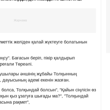
меттік желіден қалай жүктеуге болатынын
су". Бағасын беріп, пікір қалдырып
өреғали Төреәлі.
анушылары әншінің жұбайы Толқынның
п, дауысының әдемі екенін жазған.
болса, Толқындай болсын", "Қайын сіңлісін өз
лқын қыз ұзатуға шығады ма?", "Толқындай
асына рақмет",