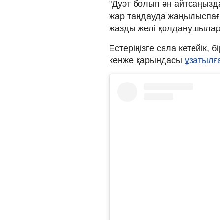
"Дуэт болып ән айтсаңызда
жар таңдауда жаңылыспаға
жазды желі қолданушылар
Естеріңізге сала кетейік, 
кенже қарындасы
ұзатылғ