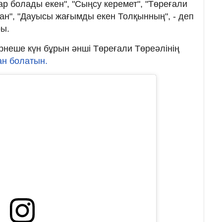
р болады екен", "Сыңсу керемет", "Төреғали
н", "Дауысы жағымды екен Толқынның", - деп
ы.
бірнеше күн бұрын әнші Төреғали Төреәлінің
ан болатын.