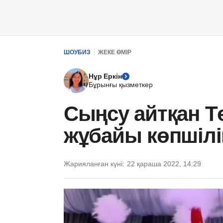
ШОУБИЗ
ЖЕКЕ ӨМІР
Нұр Еркін
Бұрынғы қызметкер
Сыңсу айтқан Т
жұбайы көпшілік
Жарияланған күні:
22 қараша 2022, 14:29