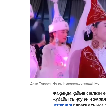
Дина Төреәлі. Фото: instagram.com/tattti_kyz
Жақында қайын сіңлісін ө
жұбайы сыңсу әнін жариял
Instagram
парақшасында т