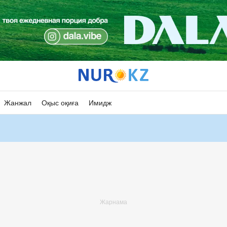
Жанжал
Оқыс оқиға
Имидж