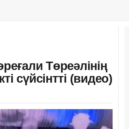
өреғали Төреәлінің
ті сүйсінтті (видео)