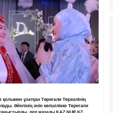
з қолымен ұзатқан Төреғали Төреәлінің
ады. Әйелінің әнін көпшілікке Төреғали
аныстырды, деп жазады KAZ.NUR.KZ.