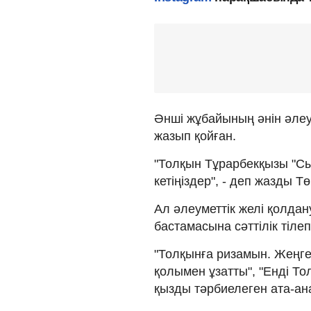
Әнші жұбайының әнін әлеу
жазып қойған.
"Толқын Тұрарбекқызы "Сың
кетіңіздер", - деп жазды Т
Ал әлеуметтік желі қолд
бастамасына сәттілік тіле
"Толқынға ризамын. Жеңге 
қолымен ұзатты", "Енді То
қызды тәрбиелеген ата-ан