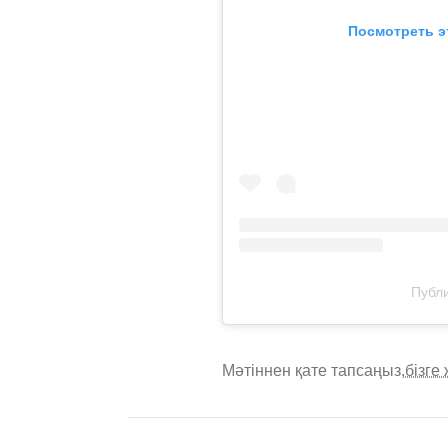
Посмотреть э
Публи
Мәтіннен қате тапсаңыз,
бізге