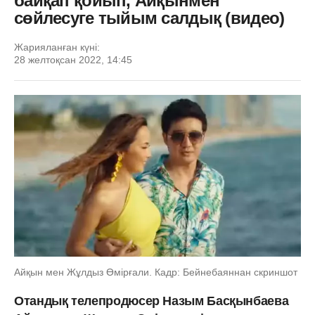
байқап қойып, Айқынмен
сөйлесуге тыйым салдық (видео)
Жарияланған күні:
28 желтоқсан 2022, 14:45
Айқын мен Жұлдыз Өмірғали. Кадр: Бейнебаяннан скриншот
Отандық телепродюсер Назым Басқынбаева