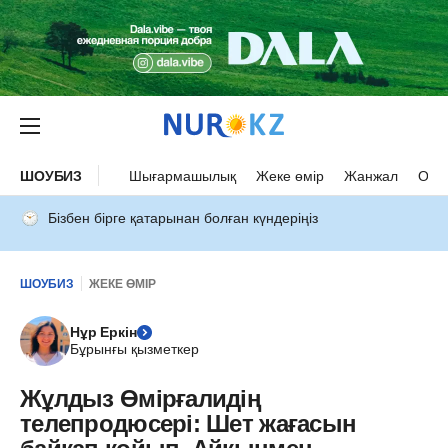
ШОУБИЗ
Шығармашылық
Жеке өмір
Жанжал
Оқыс
Бізбен бірге қатарынан болған күндеріңіз
ШОУБИЗ
ЖЕКЕ ӨМІР
Нұр Еркін
Бұрынғы қызметкер
Жұлдыз Өмірғалидің
телепродюсері: Шет жағасын