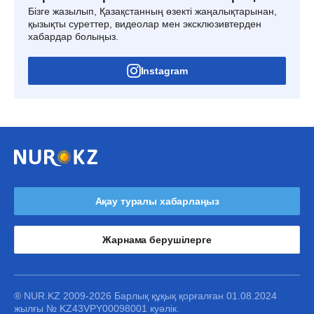
Бізге жазылып, Қазақстанның өзекті жаңалықтарынан,
қызықты суреттер, видеолар мен эксклюзивтерден
хабардар болыңыз.
Instagram
Ақау туралы хабарлаңыз
Жарнама берушілерге
® NUR.KZ 2009-2026 Барлық құқық қорғалған 01.08.2024
жылғы № KZ43VPY00098001 куәлік.