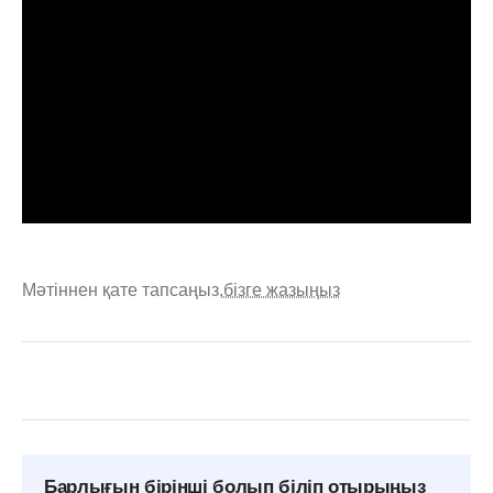
Мәтіннен қате тапсаңыз,
бізге жазыңыз
Барлығын бірінші болып біліп отырыңыз