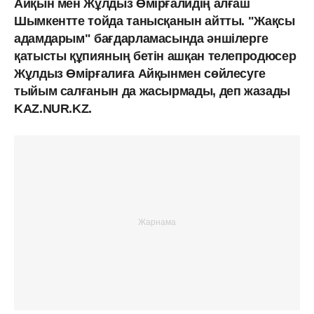
Айқын мен Жұлдыз Өмірғалидің алғаш
Шымкентте тойда танысқанын айтты. "Жақсы
адамдарым" бағдарламасында әншілерге
қатысты құпияның бетін ашқан телепродюсер
Жұлдыз Өмірғалиға Айқынмен сөйлесуге
тыйым салғанын да жасырмады, деп жазады
KAZ.NUR.KZ.