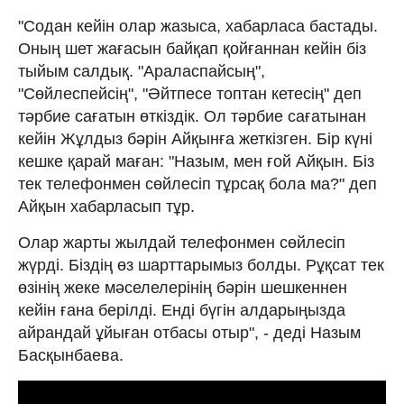
"Содан кейін олар жазыса, хабарласа бастады.
Оның шет жағасын байқап қойғаннан кейін біз
тыйым салдық. "Араласпайсың",
"Сөйлеспейсің", "Әйтпесе топтан кетесің" деп
тәрбие сағатын өткіздік. Ол тәрбие сағатынан
кейін Жұлдыз бәрін Айқынға жеткізген. Бір күні
кешке қарай маған: "Назым, мен ғой Айқын. Біз
тек телефонмен сөйлесіп тұрсақ бола ма?" деп
Айқын хабарласып тұр.
Олар жарты жылдай телефонмен сөйлесіп
жүрді. Біздің өз шарттарымыз болды. Рұқсат тек
өзінің жеке мәселелерінің бәрін шешкеннен
кейін ғана берілді. Енді бүгін алдарыңызда
айрандай ұйыған отбасы отыр", - деді Назым
Басқынбаева.