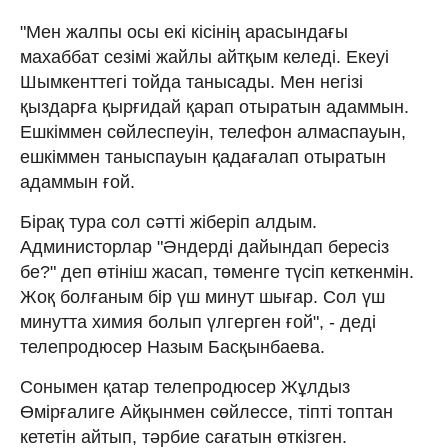
"Мен жалпы осы екі кісінің арасындағы
махаббат сезімі жайлы айтқым келеді. Екеуі
Шымкенттегі тойда танысады. Мен негізі
қыздарға қырғидай қарап отыратын адаммын.
Ешкіммен сөйлеспеуін, телефон алмаспауын,
ешкіммен таныспауын қадағалап отыратын
адаммын ғой.
Бірақ тура сол сәтті жіберіп алдым.
Администорлар "Әндерді дайындап бересіз
бе?" деп өтініш жасап, төменге түсіп кеткенмін.
Жоқ болғаным бір үш минут шығар. Сол үш
минутта химия болып үлгерген ғой", - деді
телепродюсер Назым Басқынбаева.
Сонымен қатар телепродюсер Жұлдыз
Өмірғалиге Айқынмен сөйлессе, тіпті топтан
кететін айтып, тәрбие сағатын өткізген.