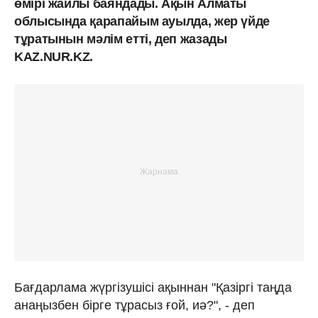
өмірі жайлы баяндады. Ақын Алматы
облысында қарапайым ауылда, жер үйде
тұратынын мәлім етті, деп жазады
KAZ.NUR.KZ.
Бағдарлама жүргізушісі ақыннан "Қазіргі таңда
анаңызбен бірге тұрасыз ғой, иә?", - деп