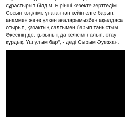
сұрастырып білдім. Бірінші кезекте зерттедім.
Сосын көңіліме ұнағаннан кейін елге барып,
анаммен және үлкен ағаларымызбен ақылдаса
отырып, қазақтың салтымен барып таныстым.
Әкесінің де, қызының да келісімін алып, отау
құрдық. Үш ұлым бар", - деді Сырым Әуезхан.