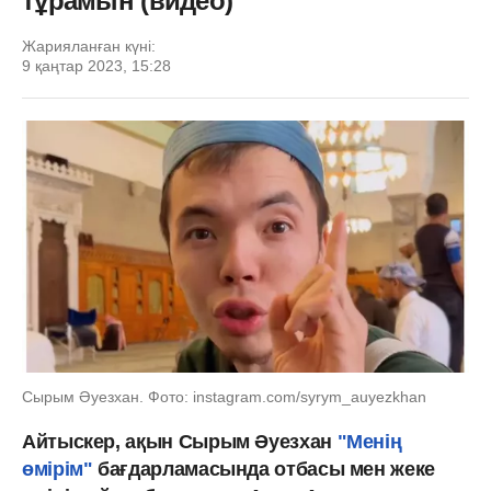
тұрамын (видео)
Жарияланған күні:
9 қаңтар 2023, 15:28
Сырым Әуезхан. Фото: instagram.com/syrym_auyezkhan
Айтыскер, ақын Сырым Әуезхан
"Менің
өмірім"
бағдарламасында отбасы мен жеке