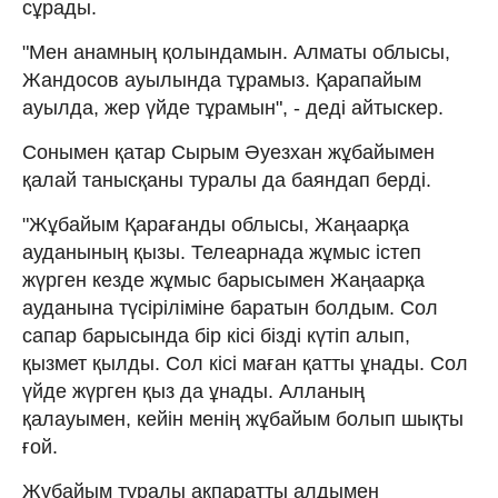
сұрады.
"Мен анамның қолындамын. Алматы облысы,
Жандосов ауылында тұрамыз. Қарапайым
ауылда, жер үйде тұрамын", - деді айтыскер.
Сонымен қатар Сырым Әуезхан жұбайымен
қалай танысқаны туралы да баяндап берді.
"Жұбайым Қарағанды облысы, Жаңаарқа
ауданының қызы. Телеарнада жұмыс істеп
жүрген кезде жұмыс барысымен Жаңаарқа
ауданына түсіріліміне баратын болдым. Сол
сапар барысында бір кісі бізді күтіп алып,
қызмет қылды. Сол кісі маған қатты ұнады. Сол
үйде жүрген қыз да ұнады. Алланың
қалауымен, кейін менің жұбайым болып шықты
ғой.
Жұбайым туралы ақпаратты алдымен