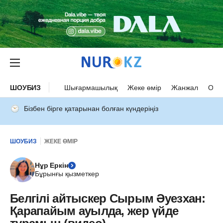
ШОУБИЗ
Шығармашылық
Жеке өмір
Жанжал
Оқыс
Бізбен бірге қатарынан болған күндеріңіз
ШОУБИЗ
ЖЕКЕ ӨМІР
Нұр Еркін
Бұрынғы қызметкер
Белгілі айтыскер Сырым Әуезхан:
Қарапайым ауылда, жер үйде