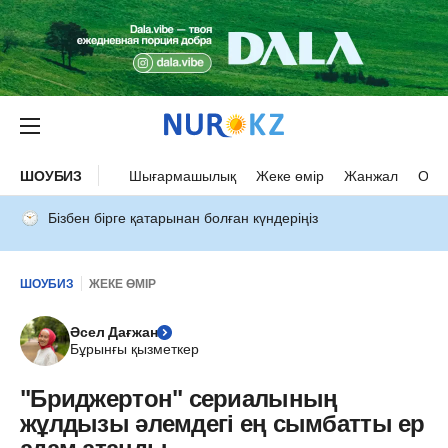
ШОУБИЗ
Шығармашылық
Жеке өмір
Жанжал
Оқыс
Бізбен бірге қатарынан болған күндеріңіз
ШОУБИЗ
ЖЕКЕ ӨМІР
Әсел Дағжан
Бұрынғы қызметкер
"Бриджертон" сериалының
жұлдызы әлемдегі ең сымбатты ер