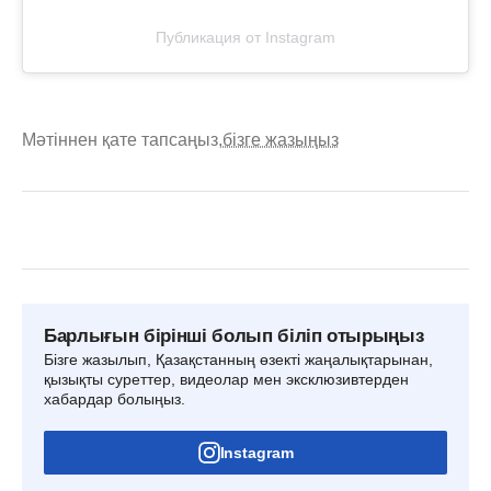
Публикация от Instagram
Мәтіннен қате тапсаңыз,
бізге жазыңыз
Барлығын бірінші болып біліп отырыңыз
Бізге жазылып, Қазақстанның өзекті жаңалықтарынан,
қызықты суреттер, видеолар мен эксклюзивтерден
хабардар болыңыз.
Instagram