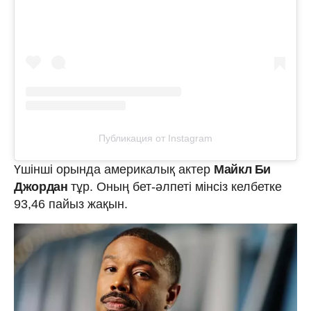
Публикация от Instagram
Үшінші орында америкалық актер
Майкл Би
Джордан
тұр. Оның бет-әлпеті мінсіз келбетке
93,46 пайыз жақын.