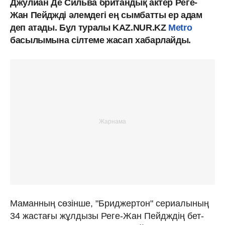
Джулиан Де Сильва британдық актер Реге-
Жан Пейджді әлемдегі ең сымбатты ер адам
деп атады. Бұл туралы KAZ.NUR.KZ
Metro
басылымына сілтеме жасап хабарлайды.
Маманның сөзінше, "Бриджертон" сериалының
34 жастағы жұлдызы Реге-Жан Пейдждің бет-