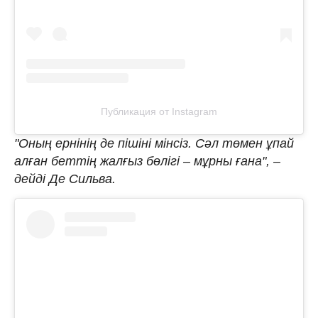
Публикация от Instagram
"Оның ернінің де пішіні мінсіз. Сәл төмен ұпай
алған беттің жалғыз бөлігі – мұрны ғана", –
дейді Де Сильва.