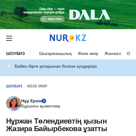
ШОУБИЗ
Шығармашылық
Жеке өмір
Жанжал
Оқыс
Бізбен бірге қатарынан болған күндеріңіз
ШОУБИЗ
ЖЕКЕ ӨМІР
Нұр Еркін
Бұрынғы қызметкер
Нұржан Төлендиевтің қызын
Жазира Байырбекова ұзатты