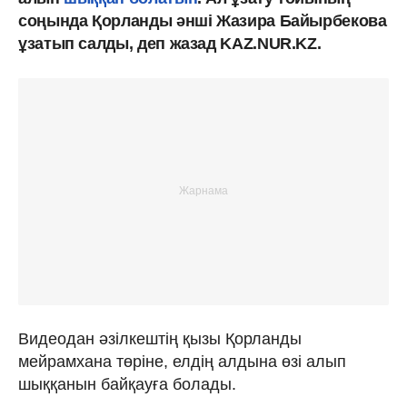
соңында Қорланды әнші Жазира Байырбекова
ұзатып салды, деп жазад KAZ.NUR.KZ.
Видеодан әзілкештің қызы Қорланды
мейрамхана төріне, елдің алдына өзі алып
шыққанын байқауға болады.