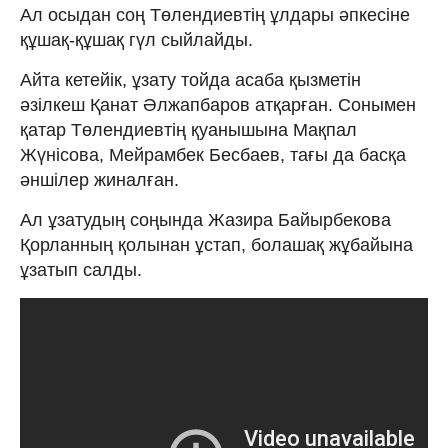
Ал осыдан соң Төлендиевтің ұлдары әпкесіне
құшақ-құшақ гүл сыйлайды.
Айта кетейік, ұзату тойда асаба қызметін
әзілкеш Қанат Әлжапбаров атқарған. Сонымен
қатар Төлендиевтің қуанышына Мақпал
Жүнісова, Мейрамбек Бесбаев, тағы да басқа
әншілер жиналған.
Ал ұзатудың соңында Жазира Байырбекова
Қорланның қолынан ұстап, болашақ жұбайына
ұзатып салды.