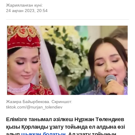
Жарияланған күні:
24 ақпан 2023, 20:54
Жазира Байырбекова. Скриншот:
tiktok.com/@nurjan_tolendiev
Елімізге танымал әзілкеш Нұржан Төлендиев
қызы Қорланды ұзату тойында ел алдына өзі
алып
шыққан болатын
. Ал ұзату тойының