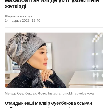
махаббаттан әлі де үміт үзбейтінін
жеткізді
Жарияланған күні:
14 наурыз 2023, 12:40
Мөлдір Әуелбекова. Фото: Instagram/moldir.auyelbekova
Отандық әнші Мөлдір Әуелбекова осыған