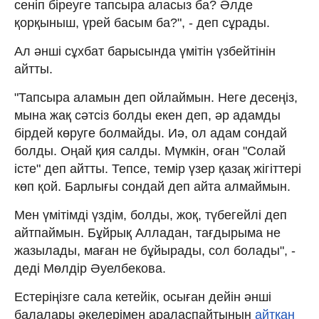
сеніп біреуге тапсыра аласыз ба? Әлде
қорқыныш, үрей басым ба?", - деп сұрады.
Ал әнші сұхбат барысында үмітін үзбейтінін
айтты.
"Тапсыра аламын деп ойлаймын. Неге десеңіз,
мына жақ сәтсіз болды екен деп, әр адамды
бірдей көруге болмайды. Иә, ол адам сондай
болды. Оңай қия салды. Мүмкін, оған "Солай
істе" деп айтты. Тепсе, темір үзер қазақ жігіттері
көп қой. Барлығы сондай деп айта алмаймын.
Мен үмітімді үздім, болды, жоқ, түбегейлі деп
айтпаймын. Бұйрық Алладан, тағдырыма не
жазылады, маған не бұйырады, сол болады", -
деді Мөлдір Әуелбекова.
Естеріңізге сала кетейік, осыған дейін әнші
балалары әкелерімен араласпайтынын
айтқан