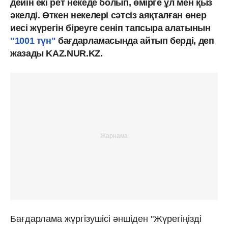
дейін екі рет некеде болып, өмірге ұл мен қыз
әкелді. Өткен некелері сәтсіз аяқталған өнер
иесі жүрегін біреуге сеніп тапсыра алатынын
"1001 түн"
бағдарламасында айтып берді, деп
жазады KAZ.NUR.KZ.
Бағдарлама жүргізушісі әншіден "Жүрегіңізді