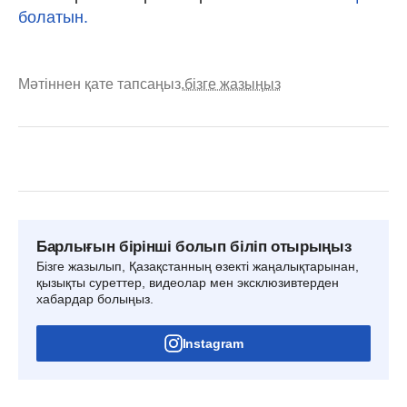
болатын.
Мәтіннен қате тапсаңыз,
бізге жазыңыз
Барлығын бірінші болып біліп отырыңыз
Бізге жазылып, Қазақстанның өзекті жаңалықтарынан,
қызықты суреттер, видеолар мен эксклюзивтерден
хабардар болыңыз.
Instagram