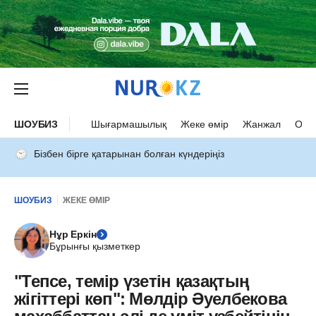
ШОУБИЗ
Шығармашылық
Жеке өмір
Жанжал
Оқыс
Бізбен бірге қатарынан болған күндеріңіз
ШОУБИЗ
ЖЕКЕ ӨМІР
Нұр Еркін
Бұрынғы қызметкер
"Тепсе, темір үзетін қазақтың
жігіттері көп": Мөлдір Әуелбекова