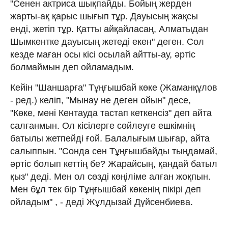
"Сенен актриса шықпайды. Бойың жерден
жарты-ақ қарыс шығып тұр. Дауысың жақсы
енді, жетіп тұр. Қатты айқайласаң, Алматыдан
Шымкентке дауысың жетеді екен" деген. Сол
кезде маған осы кісі осылай айтты-ау, әртіс
болмаймын деп ойламадым.
Кейін "Шаншарға" Тұңғышбай көке (Жаманқұлов
- ред.) келіп, "Мынау не деген ойын" десе,
"Көке, мені Кентауда тастап кеткенсіз" деп айта
салғанмын. Ол кісілерге сөйлеуге ешкімнің
батылы жетпейді ғой. Балалығым шығар, айта
салыппын. "Сонда сен Тұңғышбайды тыңдамай,
әртіс болып кеттің бе? Жарайсың, қандай батыл
қыз" деді. Мен ол сөзді көңіліме алған жоқпын.
Мен бұл тек бір Тұңғышбай көкенің пікірі деп
ойладым" , - деді Жұлдызай Дүйсенбиева.