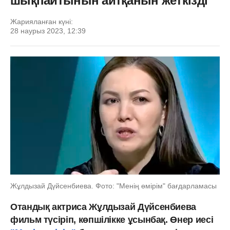
шықпайтынын айтқанын жеткізді
Жарияланған күні:
28 наурыз 2023, 12:39
Жұлдызай Дүйсенбиева. Фото: "Менің өмірім" бағдарламасы
Отандық актриса Жұлдызай Дүйсенбиева
фильм түсіріп, көпшілікке ұсынбақ. Өнер иесі