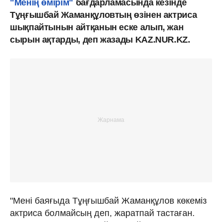
"Менің өмірім"
бағдарламасында кезінде
Тұңғышбай Жаманқұловтың өзінен актриса
шықпайтынын айтқанын еске алып, жан
сырын ақтарды, деп жазады KAZ.NUR.KZ.
"Мені баяғыда Тұңғышбай Жаманқұлов көкеміз
актриса болмайсың деп, жаратпай тастаған.