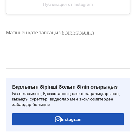
Публикация от Instagram
Мәтіннен қате тапсаңыз,
бізге жазыңыз
Барлығын бірінші болып біліп отырыңыз
Бізге жазылып, Қазақстанның өзекті жаңалықтарынан,
қызықты суреттер, видеолар мен эксклюзивтерден
хабардар болыңыз.
Instagram