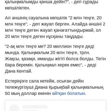
қалыңмалымды қанша дейін?", - деп сұрады
көпшіліктен.
Ал әншінің сауалына көпшілік "2 млн теңге, 20
млн теңге", - деп жауап берген. Алайда әншіні 2
млн теңге деген жауап қанағаттындырмай, ол
20 млн теңге деген нұсқаны таңдады.
"2-ақ млн теңге ме? 20 миллион теңге деді
мында. Қалыңмалым 20 млн теңге, трлн.
Жақсы, қазақи, иманды жігіті болса болды. Тегін
бара беремін. Қалыңмал керек емес", - деді
Дана Кентай.
Естеріңізге сала кетейік, осыған дейін
тележүргізуші Диана Қырықбай қалыңмалының
50 мың доллар екенін
айтқан болатын
.