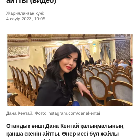
айтты (видео)
Жарияланған күні:
4 сәуір 2023, 10:05
Дана Кентай. Фото: instagram.com/danakentai
Отандық әнші Дана Кентай қалыңмалының
қанша екенін айтты. Өнер иесі бұл жайлы