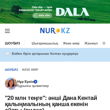
ШОУБИЗ
Шығармашылық
Жеке өмір
Жанжал
Оқыс
Бізбен бірге қатарынан болған күндеріңіз
ШОУБИЗ
ЖЕКЕ ӨМІР
Нұр Еркін
Бұрынғы қызметкер
"20 млн теңге": әнші Дана Кентай
қалыңмалының қанша екенін