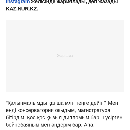
Instagram
желісінде жариялады, деп жазады
KAZ.NUR.KZ.
"Қалыңмалымды қанша млн теңге дейін? Мен
енді консерватория оқыдым, магистратура
бітірдім. Қос-қос қызыл дипломым бар. Түсірген
бейнебаяным мен әндерім бар. Апа,