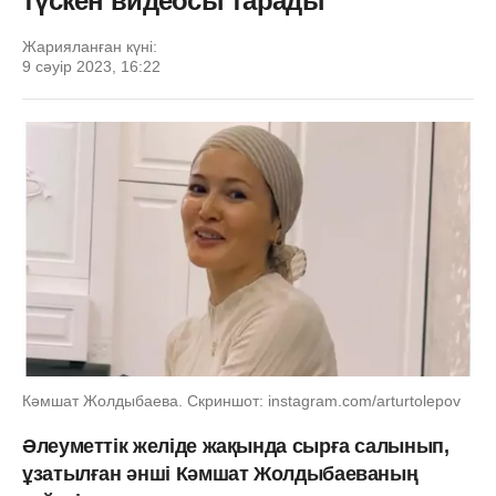
түскен видеосы тарады
Жарияланған күні:
9 сәуір 2023, 16:22
Кәмшат Жолдыбаева. Скриншот: instagram.com/arturtolepov
Әлеуметтік желіде жақында сырға салынып,
ұзатылған әнші Кәмшат Жолдыбаеваның