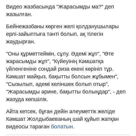
Видео жазбасында "Жарасымды ма?" деп
жазылған.
Бейнежазбаны көрген желі қолданушылары
ерлі-зайыптыға тәнті болып, ақ тілегін
жаудырған.
"Оны құрметтеймін, сұлу. Әдемі жұп", "Өте
жарасымды жұп", "Күйеуінің Кәмшатқа
үйленгеніне сондай риза екені көрініп тұр.
Кәмшат майқыз, бақытты болсын жұбымен",
"Сызылып, әдемі келіншек болып отыр",
"Жарасымды әрине, бақытты болыңдар", - деп
жазуда көпшілік.
Айта кетсек, бұған дейін әлеуметтік желіде
Кәмшат Жолдыбаеваның шай құйып жатқан
видеосы тараған
болатын.