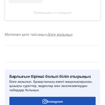
Публикация от Instagram
Мәтіннен қате тапсаңыз,
бізге жазыңыз
Барлығын бірінші болып біліп отырыңыз
Бізге жазылып, Қазақстанның өзекті жаңалықтарынан,
қызықты суреттер, видеолар мен эксклюзивтерден
хабардар болыңыз.
Instagram