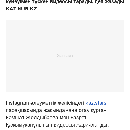
күйеуімен түскен видеосы тарады, деп жазады
KAZ.NUR.KZ.
Instagram әлеуметтік желісіндегі
kaz.stars
парақшасында жақында ғана отау құрған
Кәмшат Жолдыбаева мен Ғазрет
Қажымұқанұлының видеосы жарияланды.