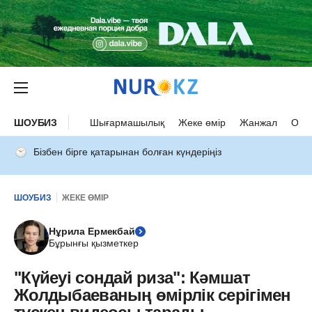
ШОУБИЗ
Шығармашылық
Жеке өмір
Жанжал
Оқыс
Бізбен бірге қатарынан болған күндеріңіз
ШОУБИЗ
ЖЕКЕ ӨМІР
Нұрила Ермекбай
Бұрынғы қызметкер
"Күйеуі сондай риза": Кәмшат
Жолдыбаеваның өмірлік серігімен