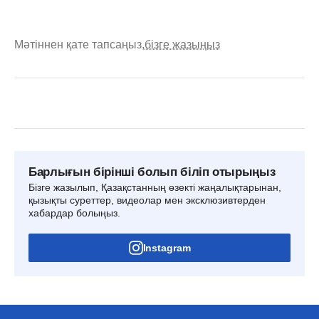
Мәтіннен қате тапсаңыз,
бізге жазыңыз
Барлығын бірінші болып біліп отырыңыз
Бізге жазылып, Қазақстанның өзекті жаңалықтарынан,
қызықты суреттер, видеолар мен эксклюзивтерден
хабардар болыңыз.
Instagram