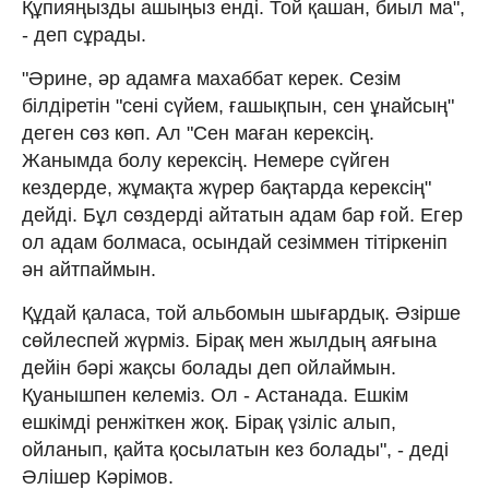
Құпияңызды ашыңыз енді. Той қашан, биыл ма",
- деп сұрады.
"Әрине, әр адамға махаббат керек. Сезім
білдіретін "сені сүйем, ғашықпын, сен ұнайсың"
деген сөз көп. Ал "Сен маған керексің.
Жанымда болу керексің. Немере сүйген
кездерде, жұмақта жүрер бақтарда керексің"
дейді. Бұл сөздерді айтатын адам бар ғой. Егер
ол адам болмаса, осындай сезіммен тітіркеніп
ән айтпаймын.
Құдай қаласа, той альбомын шығардық. Әзірше
сөйлеспей жүрміз. Бірақ мен жылдың аяғына
дейін бәрі жақсы болады деп ойлаймын.
Қуанышпен келеміз. Ол - Астанада. Ешкім
ешкімді ренжіткен жоқ. Бірақ үзіліс алып,
ойланып, қайта қосылатын кез болады", - деді
Әлішер Кәрімов.