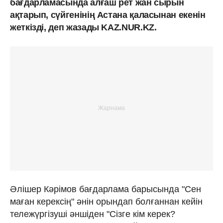
бағдарламасында алғаш рет жан сырын
ақтарып, сүйгенінің Астана қаласынан екенін
жеткізді, деп жазады KAZ.NUR.KZ.
Әлішер Кәрімов бағдарлама барысында "Сен
маған керексің" әнін орындап болғаннан кейін
тележүргізуші әншіден "Сізге кім керек?