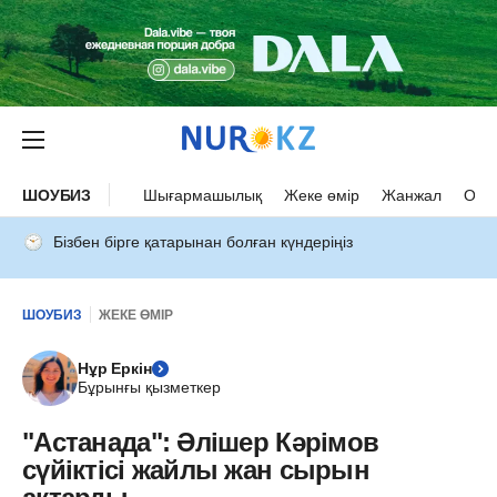
ШОУБИЗ
Шығармашылық
Жеке өмір
Жанжал
Оқыс
Бізбен бірге қатарынан болған күндеріңіз
ШОУБИЗ
ЖЕКЕ ӨМІР
Нұр Еркін
Бұрынғы қызметкер
"Астанада": Әлішер Кәрімов
сүйіктісі жайлы жан сырын