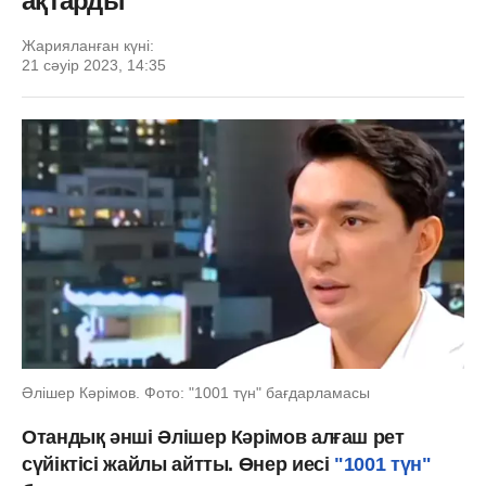
ақтарды
Жарияланған күні:
21 сәуір 2023, 14:35
Әлішер Кәрімов. Фото: "1001 түн" бағдарламасы
Отандық әнші Әлішер Кәрімов алғаш рет
сүйіктісі жайлы айтты. Өнер иесі
"1001 түн"