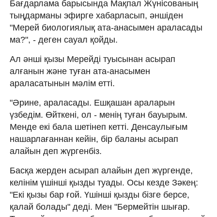
Бағдарлама барысында Мақпал Жүнісованың
тыңдарманы эфирге хабарласып, әншіден
"Мерей биологиялық ата-анасымен араласады
ма?", - деген сауал қойды.
Ал әнші қызы Мерейді туысынан асырап
алғанын және туған ата-анасымен
араласатынын мәлім етті.
"Әрине, араласады. Ешқашан араларын
үзбедім. Өйткені, ол - менің туған бауырым.
Менде екі бала шетінеп кетті. Денсаулығым
нашарлағаннан кейін, бір баланы асырап
алайын деп жүргенбіз.
Басқа жерден асырап алайын деп жүргенде,
келінім үшінші қызды туады. Осы кезде Зәкең:
"Екі қызы бар ғой. Үшінші қызды бізге берсе,
қалай болады" деді. Мен "Бермейтін шығар.