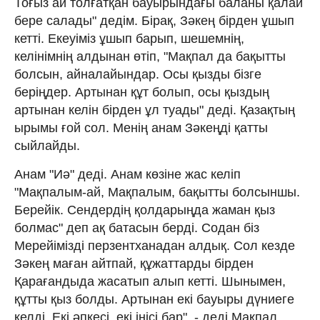
Тоғыз ай толғатқан бауырындағы баланы қалай
бере салады" дедім. Бірақ, Зәкең бірден ұшып
кетті. Екеуіміз ұшып барып, шешемнің,
келінімнің алдынан өтіп, "Мақпал да бақытты
болсын, айналайындар. Осы қызды бізге
беріңдер. Артынан құт болып, осы қыздың
артынан келін бірден ұл туады" деді. Қазақтың
ырымы ғой сол. Менің анам Зәкеңді қатты
сыйлайды.
Анам "Иә" деді. Анам көзіне жас келіп
"Мақпалым-ай, Мақпалым, бақытты болсыншы.
Берейік. Сендердің қолдарыңда жаман қыз
болмас" деп ақ батасын берді. Содан біз
Мерейімізді перзентханадан алдық. Сол кезде
Зәкең маған айтпай, құжаттарды бірден
Қарағандыда жасатып алып кетті. Шынымен,
құтты қыз болды. Артынан екі бауыры дүниеге
келді. Екі әпкесі, екі інісі бар", - деді Мақпал