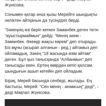
Жүнісова.
Сонымен қатар әнші қызы Мерейге шындықты
неліктен айтқанын да түсіндіріп берді.
"Зәкеңнің өзі беріп кеткен Заманбек деген тегін
"ауыстырмаймын" дейді. "Менің әкем -
Заманбек. Әкемді жақсы көрем" деп отырады.
Біз мұны (асырап алғанын - ред.) айтамыз деп
ойламадық. Зәкең "18 жасында өзім айтам"
деген. Бұл қыз танысқанда "Албанмын" деп
танысады екен. Ертең өмірден кетіп қалсам,
шындығын ашып кетейін деп ойладым.
Бірақ, Мерей басында сенбеді, жылады. Ең
бастысы, Мерей: "Сен менің - анамсың" деді", -
деді Мақпал Жүнісова.