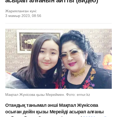
асырап алғанын айтты (видео)
Жарияланған күні:
3 мамыр 2023, 08:56
Мақпал Жүнісова қызы Мереймен. Фото: ernur.kz
Отандық танымал әнші Мақпал Жүнісова
осыған дейін қызы Мерейді асырап алғаны