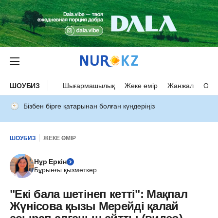
ШОУБИЗ
Шығармашылық
Жеке өмір
Жанжал
Оқыс
Бізбен бірге қатарынан болған күндеріңіз
ШОУБИЗ
ЖЕКЕ ӨМІР
Нұр Еркін
Бұрынғы қызметкер
"Екі бала шетінеп кетті": Мақпал
Жүнісова қызы Мерейді қалай