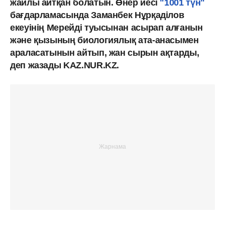
жайлы айтқан болатын. Өнер иесі
"1001 түн"
бағдарламасында Заманбек Нұрқаділов
екеуінің Мерейді туысынан асырап алғанын
және қызының биологиялық ата-анасымен
араласатынын айтып, жан сырын ақтарды,
деп жазады KAZ.NUR.KZ.