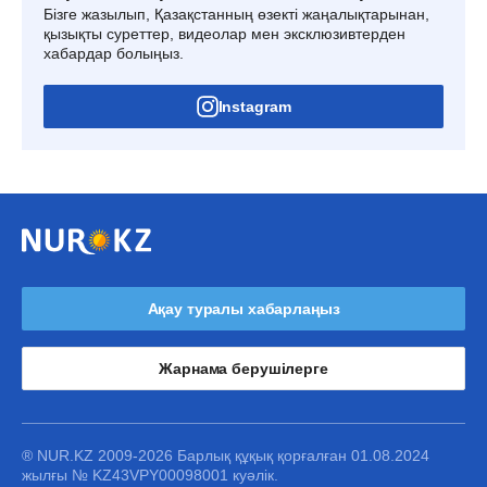
Бізге жазылып, Қазақстанның өзекті жаңалықтарынан,
қызықты суреттер, видеолар мен эксклюзивтерден
хабардар болыңыз.
Instagram
Ақау туралы хабарлаңыз
Жарнама берушілерге
® NUR.KZ 2009-2026 Барлық құқық қорғалған 01.08.2024
жылғы № KZ43VPY00098001 куәлік.