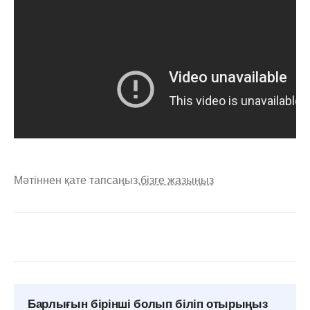
Мәтіннен қате тапсаңыз,
бізге жазыңыз
Барлығын бірінші болып біліп отырыңыз