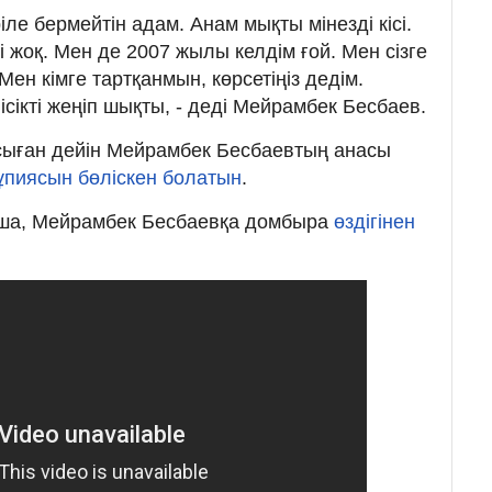
іле бермейтін адам. Анам мықты мінезді кісі.
 жоқ. Мен де 2007 жылы келдім ғой. Мен сізге
Мен кімге тартқанмын, көрсетіңіз дедім.
ісікті жеңіп шықты, - деді Мейрамбек Бесбаев.
 осыған дейін Мейрамбек Бесбаевтың анасы
ұпиясын бөліскен болатын
.
ша, Мейрамбек Бесбаевқа домбыра
өздігінен