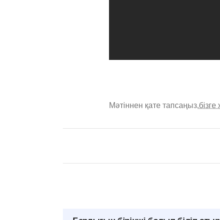
Мәтіннен қате тапсаңыз,
бізге