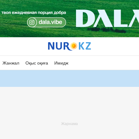
Жанжал
Оқыс оқиға
Имидж