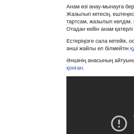
Анам өзі анау-мынауға бер
Жазылып кетесің, ештеңесі
тартсам, жазылып келдім. 
Отадан кейін анам қатерлі 
Естеріңізге сала кетейік,
әнші жайлы ел білмейтін
қ
Әншінің анасының айтуын
қонған
.