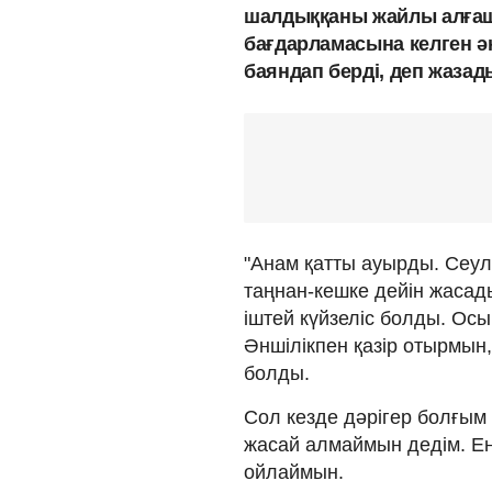
шалдыққаны жайлы алғаш
бағдарламасына келген ә
баяндап берді, деп жаза
"Анам қатты ауырды. Сеул
таңнан-кешке дейін жасад
іштей күйзеліс болды. Осы
Әншілікпен қазір отырмын
болды.
Сол кезде дәрігер болғым 
жасай алмаймын дедім. Ең 
ойлаймын.