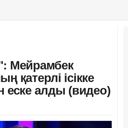
": Мейрамбек
ң қатерлі ісікке
н еске алды (видео)