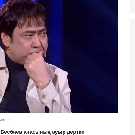
амасы
 Бесбаев анасының ауыр дертке