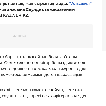
 рет айтып, жан сырын ақтарды.
"Алғашқы"
нші анасына Сеулде ота жасалғанын
ды KAZ.NUR.KZ.
ге барып, ота жасайтын болды. Отаны
ы. Сол кезде неге дәрігер болмадым деген
 күнге дейін ең болмаса қарап жүретін едім.
, көмектесе алмаймын деген шарасыздық
келді. Неге мен көмектеспеймін, неге ота
сауапты істің төресі осы дәрігерлер ме деп