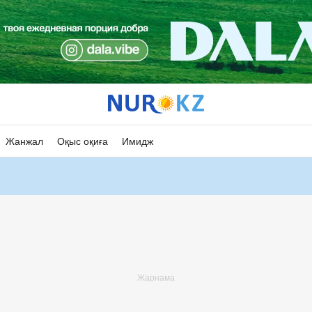
Жанжал
Оқыс оқиға
Имидж