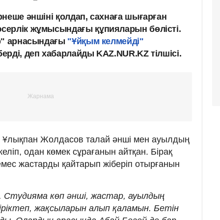
рнеше әншіні қолдап, сахнаға шығарған
серлік жұмысындағы құпияларын бөлісті.
р" арнасындағы
"Ұйқым келмейді"
ерді, деп хабарлайды KAZ.NUR.KZ тілшісі.
р Ұлықпан Жолдасов талай әнші мен ауылдың
келіп, одан көмек сұрағанын айтқан. Бірақ
мес жастарды қайтарып жіберіп отырғанын
. Студияма көп әнші, жастар, ауылдың
н іріктеп, жақсыларын алып қаламын. Бетін