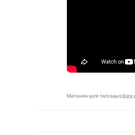
Мәтіннен қате тапсаңыз,
бізге