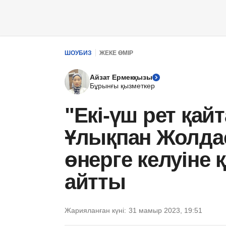
ШОУБИЗ
ЖЕКЕ ӨМІР
Айзат Ермекқызы
Бұрынғы қызметкер
"Екі-үш рет қай
Ұлықпан Жолдас
өнерге келуіне 
айтты
Жарияланған күні:
31 мамыр 2023, 19:51