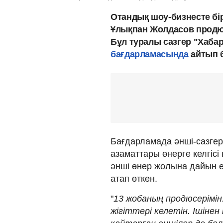
Отандық шоу-бизнесте бі
Ұлықпан Жолдасов продю
Бұл туралы сазгер "Хаба
бағдарламасында
айтып б
Бағдарламада әнші-сазге
азаматтары өнерге келгісі 
әнші өнер жолына дайын е
атап өткен.
"
13 жобаның продюсерімін
жігіттері келетін. Ішіне