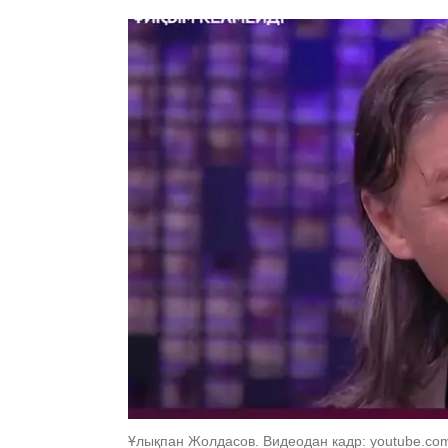
Ұлықпан Жолдасов. Видеодан кадр: youtube.c