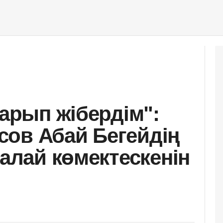
тарып жібердім":
ов Абай Бегейдің
қалай көмектескенін