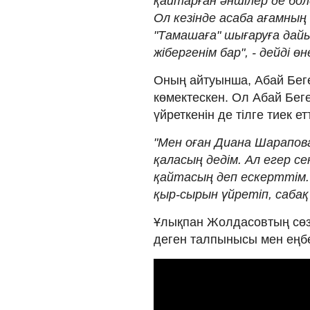
қайтарған әншілер де бол
Ол кезінде асаба ағамны
"Тамашаға" шығаруға дай
жібергенім бар", - дейді өн
Оның айтуынша, Абай Беге
көмектескен. Ол Абай Бег
үйреткенін де тілге тиек етт
"Мен оған Диана Шарапова 
қаласың дедім. Ал егер с
қайтасың деп ескерттім.
қыр-сырын үйретіп, сабақ
Ұлықпан Жолдасовтың сөзі
деген талпынысы мен еңбе