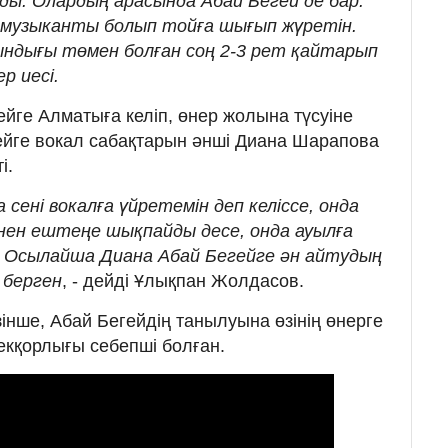
ды. Олардың арасында Абай Бегей де бар.
ң музыканты болып тойға шығып жүретін.
ындығы төмен болған соң 2-3 рет қайтарып
ер иесі.
йге Алматыға келіп, өнер жолына түсуіне
ейге вокал сабақтарын әнші Диана Шарапова
і.
сені вокалға үйретемін деп келіссе, онда
енен ештеңе шықпайды десе, онда ауылға
 Осылайша Диана Абай Бегейге ән айтудың
 берген
, - дейді Ұлықпан Жолдасов.
нше, Абай Бегейдің танылуына өзінің өнерге
кқорлығы себепші болған.