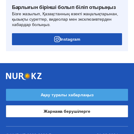
Барлығын бірінші болып біліп отырыңыз
Бізге жазылып, Қазақстанның өзекті жаңалықтарынан,
қызықты суреттер, видеолар мен эксклюзивтерден
хабардар болыңыз.
Instagram
Ақау туралы хабарлаңыз
Жарнама берушілерге