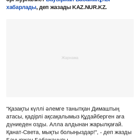
хабарлады
, деп жазады KAZ.NUR.KZ.
"Қазақты күллі әлемге танытқан Димаштың
атасы, қадірлі ақсақалымыз Құдайберген аға
дүниеден озды. Алла алдынан жарылқағай.
Қанат-Света, мықты болыңыздар!", - деп жазды
Бауыржан Бабажанұлы.