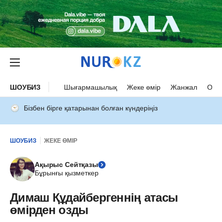
ШОУБИЗ
Шығармашылық
Жеке өмір
Жанжал
Оқыс
Бізбен бірге қатарынан болған күндеріңіз
ШОУБИЗ
ЖЕКЕ ӨМІР
Ақырыс Сейтқазы
Бұрынғы қызметкер
Димаш Құдайбергеннің атасы
өмірден озды