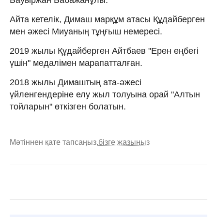
Айта кетелік, Димаш марқұм атасы Құдайберген
мен әжесі Миуаның тұңғыш немересі.
2019 жылы Құдайберген Айтбаев "Ерен еңбегі
үшін" медалімен марапатталған.
2018 жылы Димаштың ата-әжесі
үйленгендеріне елу жыл толуына орай "Алтын
тойларын" өткізген болатын.
Мәтіннен қате тапсаңыз,
бізге жазыңыз