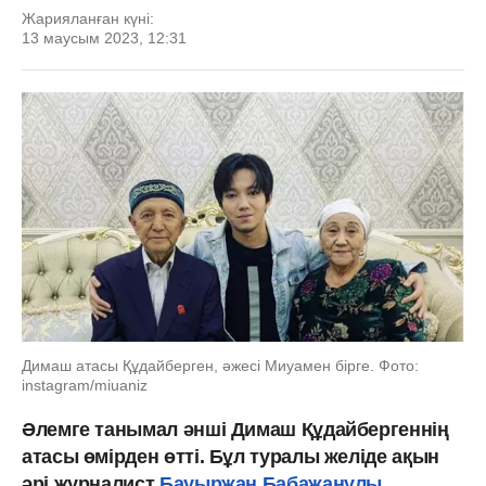
Жарияланған күні:
13 маусым 2023, 12:31
Димаш атасы Құдайберген, әжесі Миуамен бірге. Фото:
instagram/miuaniz
Әлемге танымал әнші Димаш Құдайбергеннің
атасы өмірден өтті. Бұл туралы желіде ақын
әрі журналист
Бауыржан Бабажанұлы