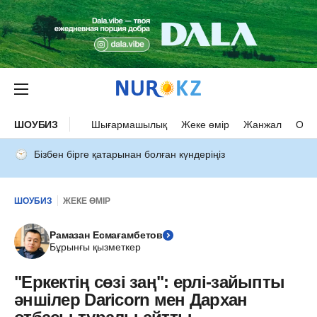
ШОУБИЗ
Шығармашылық
Жеке өмір
Жанжал
Оқыс
Бізбен бірге қатарынан болған күндеріңіз
ШОУБИЗ
ЖЕКЕ ӨМІР
Рамазан Есмағамбетов
Бұрынғы қызметкер
"Еркектің сөзі заң": ерлі-зайыпты
әншілер Daricorn мен Дархан