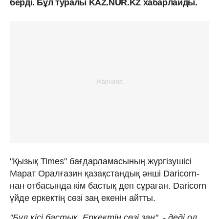
берді. Бұл туралы KAZ.NUR.KZ хабарлайды.
"Қызық Times" бағдарламасының жүргізушісі
Марат Оралғазин қазақстандық әнші Daricorn-
нан отбасында кім бастық деп сұраған. Daricorn
үйде еркектің сөзі заң екенін айтты.
"Бұл кісі бастық. Еркектің сөзі заң", - деді ол.