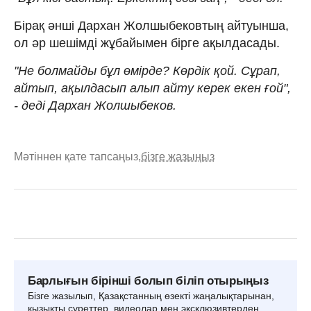
Бірақ әнші Дархан Жолшыбековтың айтуынша,
ол әр шешімді жұбайымен бірге ақылдасады.
"Не болмайды бұл өмірде? Көрдік қой. Сұрап,
айтып, ақылдасып алып айту керек екен ғой",
- деді Дархан Жолшыбеков.
Мәтіннен қате тапсаңыз,
бізге жазыңыз
Барлығын бірінші болып біліп отырыңыз
Бізге жазылып, Қазақстанның өзекті жаңалықтарынан,
қызықты суреттер, видеолар мен эксклюзивтерден