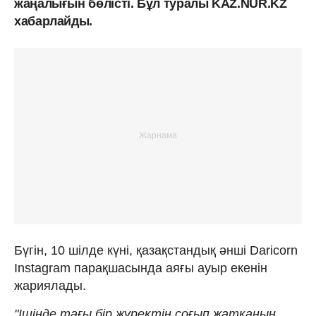
жаңалығын бөлісті. Бұл туралы KAZ.NUR.KZ
хабарлайды.
Бүгін, 10 шілде күні, қазақстандық
әнші Daricorn
Instagram парақшасында аяғы ауыр екенін
жариялады.
"Ішіңде тағы бір жүректің соғып жатқанын