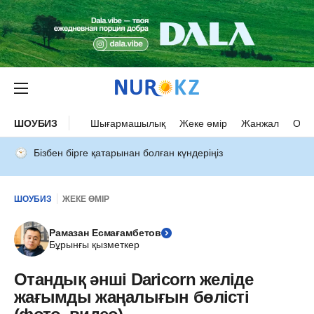
ШОУБИЗ
Шығармашылық
Жеке өмір
Жанжал
Оқыс
Бізбен бірге қатарынан болған күндеріңіз
ШОУБИЗ
ЖЕКЕ ӨМІР
Рамазан Есмағамбетов
Бұрынғы қызметкер
Отандық әнші Daricorn желіде
жағымды жаңалығын бөлісті