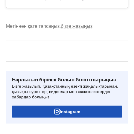
Мәтіннен қате тапсаңыз,
бізге жазыңыз
Барлығын бірінші болып біліп отырыңыз
Бізге жазылып, Қазақстанның өзекті жаңалықтарынан,
қызықты суреттер, видеолар мен эксклюзивтерден
хабардар болыңыз.
Instagram