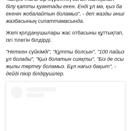
білу қатты қуантады екен. Енді ұл ма, қыз ба
екенін жобалайтын боламыз", - деп жазды әнші
жазбасының сипаттамасында.
Желі қолданушылары жас отбасыны құттықтап,
ізгі тілегін білдірді.
"Неткен сүйкімді", "Құтты болсын", "100 пайыз
ұл болады", "Қыз болатын сияқты", "Біз де осы
жылы төртеу боламыз. Бұл нағыз бақыт", -
дейді пікір білдірушілер.