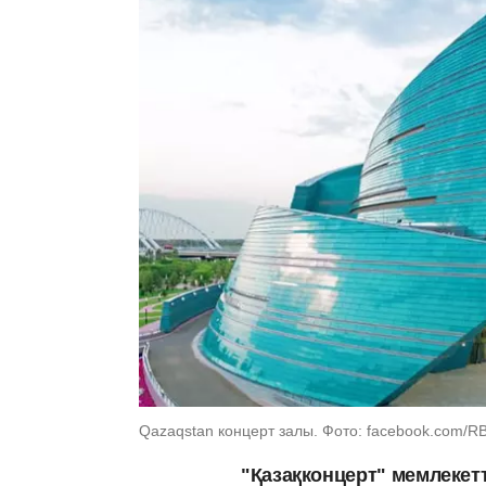
Qazaqstan концерт залы. Фото: facebook.com/R
"Қазақконцерт" мемлекетт