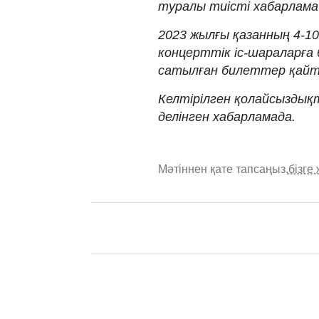
туралы тиісті хабарлама
2023 жылғы қазанның 4-10
концерттік іс-шараларғ
сатылған билеттер қайт
Келтірілген қолайсыздықт
делінген хабарламада.
Мәтіннен қате тапсаңыз,
бізге