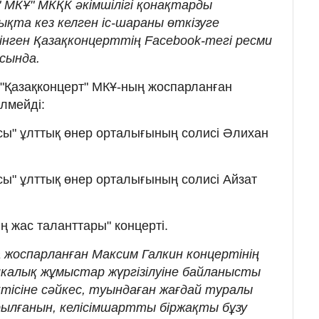
 МКҰ" МКҚК әкімшілігі қонақтарды
ықта кез келген іс-шараны өткізуге
елінген Қазақконцерттің Facebook-тегі ресми
сында.
"Қазақконцерт" МКҰ-ның жоспарланған
ілмейді:
асы" ұлттық өнер орталығының солисі Әлихан
асы" ұлттық өнер орталығының солисі Айзат
ің жас таланттары" концерті.
 жоспарланған Максим Галкин концертінің
алық жұмыстар жүргізілуіне байланысты
тісіне сәйкес, туындаған жағдай туралы
ылғанын, келісімшартты біржақты бұзу