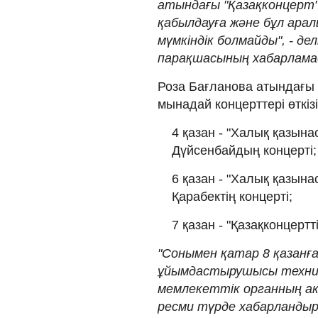
атындағы "Қазақконцерт"
қабылдауға және бұл арал
мүмкіндік болмайды", - д
парақшасының хабарлама
Роза Бағланова атындағы 
мынадай концерттері өткіз
4 қазан - "Халық қазын
Дүйсенбайдың концерті;
6 қазан - "Халық қазын
Қарабектің концерті;
7 қазан - "Қазақконцертт
"Сонымен қатар 8 қазанға
ұйымдастырушысы техник
мемлекеттік органның ак
ресми түрде хабарландыр