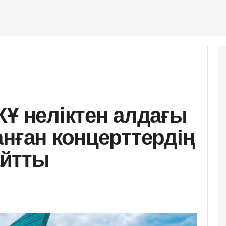
КҰ неліктен алдағы
анған концерттердің
йтты