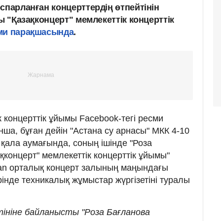
спарланған концерттердің өтпейтінін
ды "Қазақконцерт" мемлекеттік концерттік
ми парақшасында
.
к концерттік ұйымы Facebook-тегі ресми
а, бұған дейін "Астана су арнасы" МКК 4-10
 қала аумағында, соның ішінде "Роза
қконцерт" мемлекеттік концерттік ұйымы"
an орталық концерт залының маңындағы
інде техникалық жұмыстар жүргізетіні туралы
тініне байланысты "Роза Бағланова