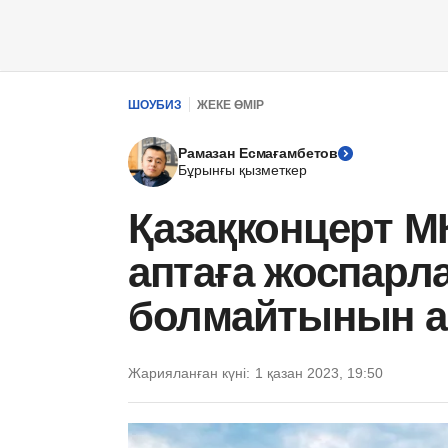
ШОУБИЗ
ЖЕКЕ ӨМІР
Рамазан Есмағамбетов
Бұрынғы қызметкер
Қазақконцерт М
аптаға жоспарл
болмайтынын а
Жарияланған күні:
1 қазан 2023, 19:50