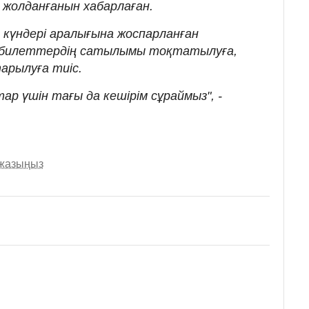
 жолданғанын хабарлаған.
 күндері аралығына жоспарланған
а билеттердің сатылымы тоқтатылуға,
арылуға тиіс.
ар үшін тағы да кешірім сұраймыз", -
 жазыңыз