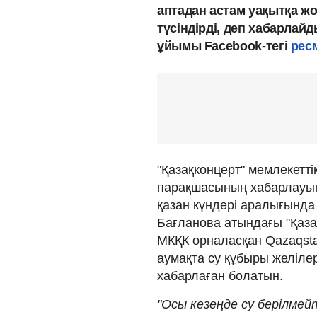
аптадан астам уақытқа жо
түсіндірді, деп хабарлай
ұйымы Facebook-тегі
рес
"Қазақконцерт" мемлекетті
парақшасының хабарлауынш
қазан күндері аралығында
Бағланова атындағы "Қаза
МКҚК орналасқан Qazaqst
аумақта су құбыры желілер
хабарлаған болатын.
"Осы кезеңде су берілмей