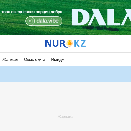
Жанжал
Оқыс оқиға
Имидж