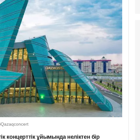
BQazaqconcert
ік концерттік ұйымында неліктен бір