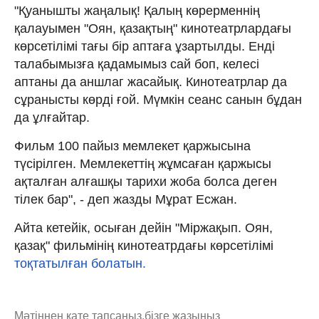
"Қуанышты жаңалық! Қалың көрерменнің
қалауымен "Оян, қазақтың" кинотеатрлардағы
көрсетілімі тағы бір аптаға ұзартылды. Енді
талабымызға қадамымыз сай боп, келесі
аптаны да аншлаг жасайық. Кинотеатрлар да
сұранысты көрді ғой. Мүмкін сеанс санын бұдан
да ұлғайтар.
Фильм 100 пайыз мемлекет қаржысына
түсірілген. Мемлекеттің жұмсаған қаржысы
ақталған алғашқы тарихи жоба болса деген
тілек бар", - деп жазды Мұрат Есжан.
Айта кетейік, осыған дейін "Міржақып. Оян,
қазақ" фильмінің кинотеатрдағы көрсетілімі
тоқтатылған болатын.
Мәтіннен қате тапсаңыз,
бізге жазыңыз