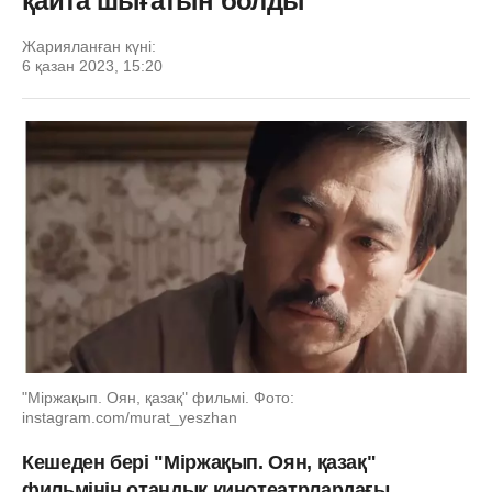
қайта шығатын болды
Жарияланған күні:
6 қазан 2023, 15:20
"Міржақып. Оян, қазақ" фильмі. Фото:
instagram.com/murat_yeszhan
Кешеден бері "Міржақып. Оян, қазақ"
фильмінің отандық кинотеатрлардағы