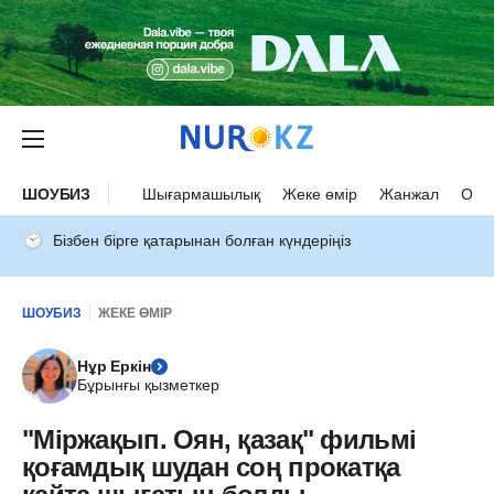
ШОУБИЗ
Шығармашылық
Жеке өмір
Жанжал
Оқыс
Бізбен бірге қатарынан болған күндеріңіз
ШОУБИЗ
ЖЕКЕ ӨМІР
Нұр Еркін
Бұрынғы қызметкер
"Міржақып. Оян, қазақ" фильмі
қоғамдық шудан соң прокатқа