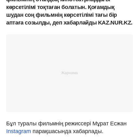
көрсетілімі тоқтаған болатын. Қоғамдық
шудан соң фильмнің көрсетілімі тағы бір
аптаға созылды, деп хабарлайды KAZ.NUR.KZ.
Бұл туралы фильмнің режиссері Мұрат Есжан
Instagram
парақшасында хабарлады.