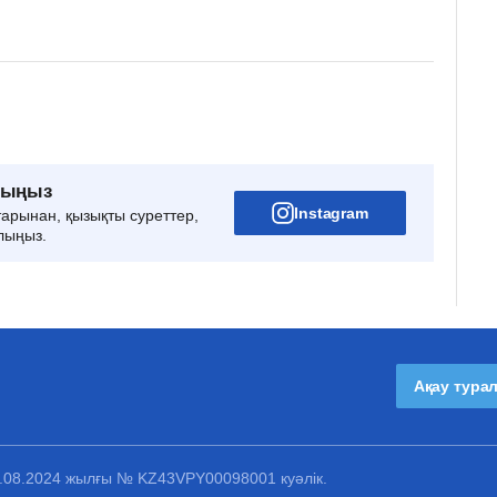
рыңыз
Instagram
тарынан, қызықты суреттер,
лыңыз.
Ақау тура
1.08.2024 жылғы № KZ43VPY00098001 куәлік.