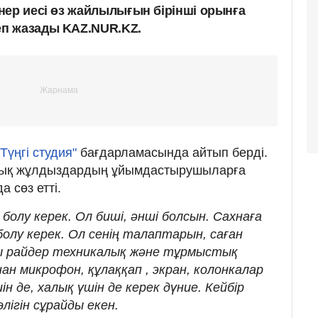
нер иесі өз жайлылығын бірінші орынға
п жазады KAZ.NUR.KZ.
"Түңгі студия"
бағдарламасында айтып берді.
андық жұлдыздардың ұйымдастырушыларға
 сөз етті.
болу керек. Ол биші, әнші болсын. Сахнаға
олу керек. Ол сенің талаптарын, саған
 райдер техникалық және тұрмыстық
ан микрофон, құлаққап , экран, колонкалар
н де, халық үшін де керек дүние. Кейбір
өлігін сұрайды екен.