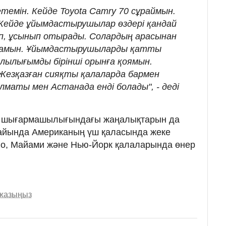
етемін. Кейде Toyota Camry 70 сұраймын.
. Кейде ұйымдастырушылар өздері қандай
ып, ұсынып отырады. Солардың арасынан
аламын. Ұйымдастырушыларды қатты
йлылығымды бірінші орынға қоямын.
 Жезқазған сияқты қалаларда бармен
Алматы мен Астанада енді болады", - деді
өз шығармашылығындағы жаңалықтарын да
а айында Американың үш қаласында жеке
аго, Майами және Нью-Йорк қалаларында өнер
 жазыңыз