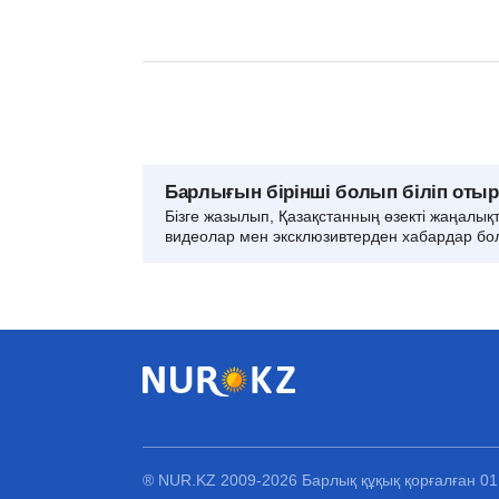
Барлығын бірінші болып біліп оты
Бізге жазылып, Қазақстанның өзекті жаңалық
видеолар мен эксклюзивтерден хабардар бо
® NUR.KZ 2009-2026 Барлық құқық қорғалған 0