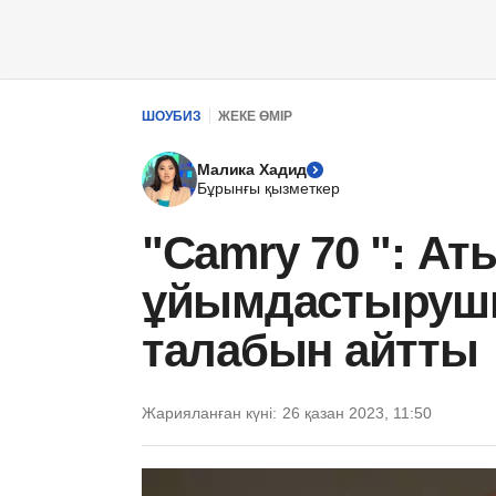
ШОУБИЗ
ЖЕКЕ ӨМІР
Малика Хадид
Бұрынғы қызметкер
"Camry 70 ": А
ұйымдастыруш
талабын айтты
Жарияланған күні:
26 қазан 2023, 11:50