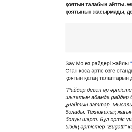
қоятын талабын айтты. Ө
қоятынын жасырмады, де
Say Mo өз райдері жайлы
Оған қоса әртіс өзге от
қоятын қатаң талаптарын да
"Райдер деген әр әртісте 
шығатын адамда райдер б
ұнайтын заттар. Мысалы
болады. Техникалық жағын
болуы шарт. Бұл әртіс үші
біздің әртістер "Bugatti" к