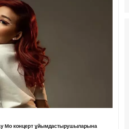
ay Mo концерт ұйымдастырушыларына