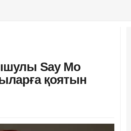
тышулы Say Mo
ыларға қоятын