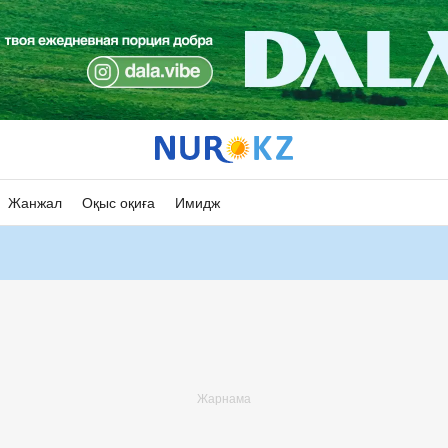
Жанжал
Оқыс оқиға
Имидж