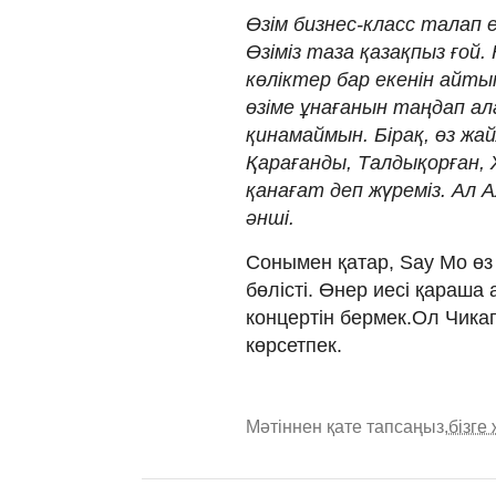
Өзім бизнес-класс талап 
Өзіміз таза қазақпыз ғой
көліктер бар екенін айт
өзіме ұнағанын таңдап 
қинамаймын. Бірақ, өз жа
Қарағанды, Талдықорған,
қанағат деп жүреміз. Ал 
әнші.
Сонымен қатар, Say Mo 
бөлісті. Өнер иесі қараш
концертін бермек.Ол Чик
көрсетпек.
Мәтіннен қате тапсаңыз,
бізге