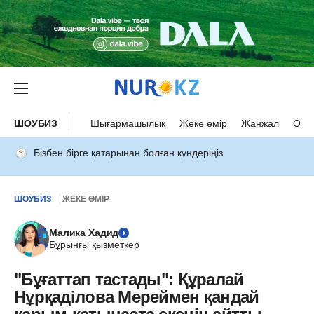
ШОУБИЗ
Шығармашылық
Жеке өмір
Жанжал
Оқыс
Бізбен бірге қатарынан болған күндеріңіз
ШОУБИЗ
ЖЕКЕ ӨМІР
Малика Хадид
Бұрынғы қызметкер
"Бұғаттап тастады": Құралай
Нұрқаділова Мереймен қандай