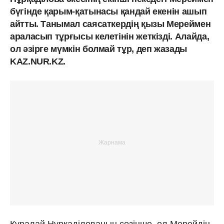
бүгінде қарым-қатынасы қандай екенін ашып
айтты. Танымал саясаткердің қызы Мереймен
араласып тұрғысы келетінін жеткізді. Алайда,
ол әзірге мүмкін болмай тұр, деп жазады
KAZ.NUR.KZ.
Құралай Нұрқаділованың сөзінше, ол Мерейдің