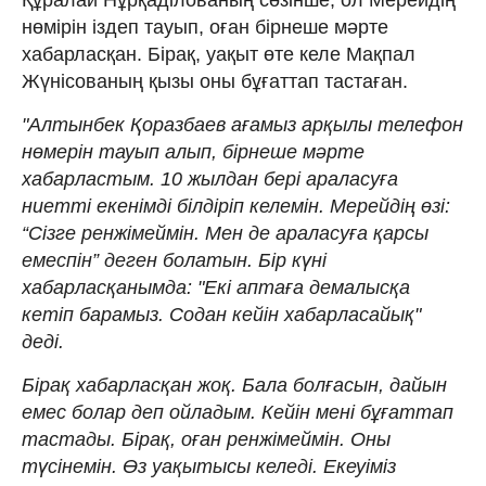
нөмірін іздеп тауып, оған бірнеше мәрте
хабарласқан. Бірақ, уақыт өте келе Мақпал
Жүнісованың қызы оны бұғаттап тастаған.
"Алтынбек Қоразбаев ағамыз арқылы телефон
нөмерін тауып алып, бірнеше мәрте
хабарластым. 10 жылдан бері араласуға
ниетті екенімді білдіріп келемін. Мерейдің өзі:
“Сізге ренжімеймін. Мен де араласуға қарсы
емеспін” деген болатын. Бір күні
хабарласқанымда: "Екі аптаға демалысқа
кетіп барамыз. Содан кейін хабарласайық"
деді.
Бірақ хабарласқан жоқ. Бала болғасын, дайын
емес болар деп ойладым. Кейін мені бұғаттап
тастады. Бірақ, оған ренжімеймін. Оны
түсінемін. Өз уақытысы келеді. Екеуіміз