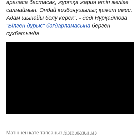
араласа бастасақ, жұртқа жария етіп желіге
салмаймын. Ондай көзбояушылық қажет емес.
Адам шынайы болу керек", - деді Нұрқаділова
"Білген дұрыс" бағдарламасына
берген
сұхбатында.
Мәтіннен қате тапсаңыз,
бізге жазыңыз