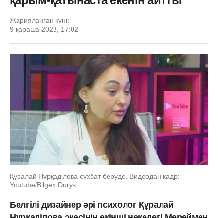
қарым-қатынаста екенін айтты
Жарияланған күні:
9 қараша 2023, 17:02
Құралай Нұрқаділова сұхбат беруде. Видеодан кадр:
Youtube/Bilgen Durys
Белгілі дизайнер әрі психолог Құралай
Нұрқаділова әкесінің екінші некедегі Мереймен