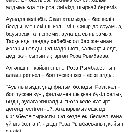
алдымызда отырса, әнімізді шырқай береміз.
Ауылда келінбіз. Оқап атамыздың бес келіні
болды. Мен екінші келінімін. Сиыр да сауамыз,
бауырсақ та пісіреміз, аула да сыпырамыз.
Тасқынды таңдау себебім: ол бар жағынан
жоғары болды. Ол мәдениеті, салмақты еді", -
деді жан сырын ақтарған Роза Рымбаева.
Ал әншінің қайын сіңлісі Роза Рымбаеваның
алғаш рет келін боп түскен кезін еске алды.
"Ауылымызда үнді фильмі болады. Роза келін
боп түскен күні, фильмнен шыққан бүкіл халық
біздің аулаға жиналды. "Роза келе жатыр"
дегенді естіген ғой. Ағаларымыз ешкімді
кіргізбеуге тырысты. Ол кезде екі бөлмелі ғана
үйіміз болған", - деді Роза Рымбаеваның қайын
сіңлісі.