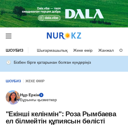
ШОУБИЗ
Шығармашылық
Жеке өмір
Жанжал
Оқыс
Бізбен бірге қатарынан болған күндеріңіз
ШОУБИЗ
ЖЕКЕ ӨМІР
Нұр Еркін
Бұрынғы қызметкер
"Екінші келінмін": Роза Рымбаева
ел білмейтін құпиясын бөлісті