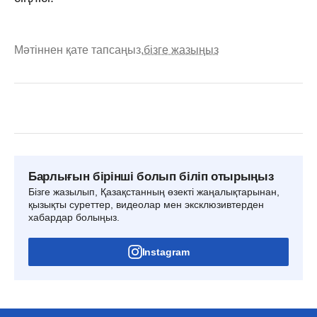
Мәтіннен қате тапсаңыз,
бізге жазыңыз
Барлығын бірінші болып біліп отырыңыз
Бізге жазылып, Қазақстанның өзекті жаңалықтарынан,
қызықты суреттер, видеолар мен эксклюзивтерден
хабардар болыңыз.
Instagram