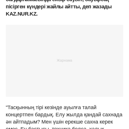
пісірген күндері жайлы айтты, деп жазады
KAZ.NUR.KZ.
"Тасқынның тірі кезінде ауылға талай
концертпен бардық. Елу жылда қандай сахнада
ән айтпадым? Мен үшін ерекше сахна керек
емес. Ең бастысы, техника болса, халық