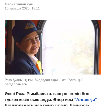
Жарияланған күні:
10 қараша 2023, 15:11
Роза Қуанышқызы. Видеодан скриншот: "Алғашқы"
бағдарламасы
Әнші Роза Рымбаева алғаш рет келін боп
түскен кезін еске алды. Өнер иесі
"Алғашқы"
бағдарламасында сиыр сауып, бауырсақ