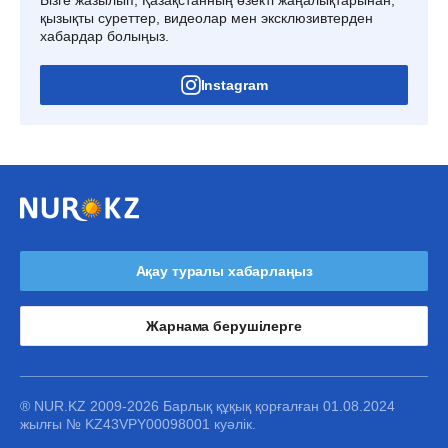
Бізге жазылып, Қазақстанның өзекті жаңалықтарынан,
қызықты суреттер, видеолар мен эксклюзивтерден
хабардар болыңыз.
Instagram
Ақау туралы хабарлаңыз
Жарнама берушілерге
® NUR.KZ 2009-2026 Барлық құқық қорғалған 01.08.2024
жылғы № KZ43VPY00098001 куәлік.