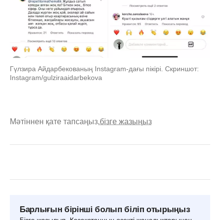
Гүлзира Айдарбекованың Instagram-дағы пікірі. Скриншот:
Instagram/gulziraaidarbekova
Мәтіннен қате тапсаңыз,
бізге жазыңыз
Барлығын бірінші болып біліп отырыңыз