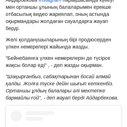
мен ортаншы ұлының балаларымен ерекше
отбасылық видео жариялап, оның астында
оқырмандары жолдаған сауалдарға жауап
берді.
Желі қолданушыларының бірі продюсерден
үлкен немерелері жайында жазды.
"Бейнебаянға үлкен немерелерін де түсірсе
жақсы болар еді" , - деп жазды оқырман.
"Шақырғанбыз, сабақтарынан босай алмай
қалды. Жолға түске дейін шығып кеткенбіз.
Ортаншы ұлдың балалары әлі мектепке
бармайлы ғой", - деп жауап берді Айдарбекова.