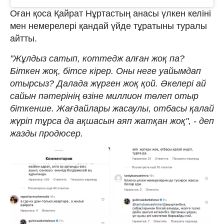
Оған қоса Қайрат Нұртастың анасы үлкен келіні
мен немерелері қандай үйде тұратыны туралы
айтты.
"Жұлдыз сатып, коттедж алған жоқ па?
Біткен жоқ, бітсе кірер. Оны неге уайымдап
отырсыз? Далада жүрген жоқ қой. Әкелері ай
сайын пәтерінің өзіне миллион төлеп отыр
біткенше. Жағдайлары жасаулы, отбасы қалай
жүріп тұрса да ақшасын аяп жатқан жоқ", - деп
жазды продюсер.