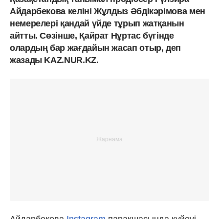
Айдарбекова келіні Жұлдыз Әбдікәрімова мен
немерелері қандай үйде тұрып жатқанын
айтты. Сөзінше, Қайрат Нұртас бүгінде
олардың бар жағдайын жасап отыр, деп
жазады KAZ.NUR.KZ.
Айдарбекова
Instagram
парақшасында күйеуі