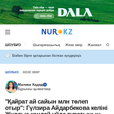
ШОУБИЗ
Шығармашылық
Жеке өмір
Жанжал
Оқыс
Бізбен бірге қатарынан болған күндеріңіз
ШОУБИЗ
ЖЕКЕ ӨМІР
Малика Хадид
Бұрынғы қызметкер
"Қайрат ай сайын млн төлеп
отыр": Гүлзира Айдарбекова келіні