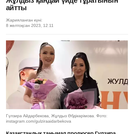
Жұлдыз қандай үйде тұратынын
айтты
Жарияланған күні:
8 желтоқсан 2023, 12:11
Гүлзира Айдарбекова, Жұлдыз Әбдікәрімова. Фото:
instagram.com/gulziraaidarbekova
Қазақстандық танымал продюсер Гүлзира