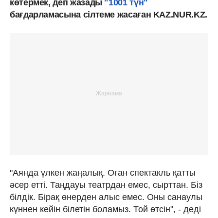
көтермек, деп жазады
"1001 түн"
бағдарламасына сілтеме жасаған KAZ.NUR.KZ.
"Аянда үлкен жаңалық. Оған спектакль қатты
әсер етті. Таңдауы театрдан емес, сырттан. Біз
білдік. Бірақ өнерден алыс емес. Оны санаулы
күннен кейін білетін боламыз. Той өтсін", - деді