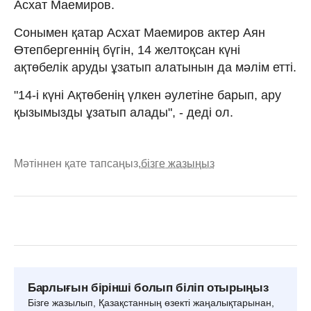
Асхат Маемиров.
Сонымен қатар Асхат Маемиров актер Аян
Өтепбергеннің бүгін, 14 желтоқсан күні
ақтөбелік аруды ұзатып алатынын да мәлім етті.
"14-і күні Ақтөбенің үлкен әулетіне барып, ару
қызымызды ұзатып алады", - деді ол.
Мәтіннен қате тапсаңыз,
бізге жазыңыз
Барлығын бірінші болып біліп отырыңыз
Бізге жазылып, Қазақстанның өзекті жаңалықтарынан,