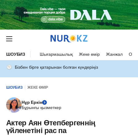
ШОУБИЗ
Шығармашылық
Жеке өмір
Жанжал
Оқыс
Бізбен бірге қатарынан болған күндеріңіз
ШОУБИЗ
ЖЕКЕ ӨМІР
Нұр Еркін
Бұрынғы қызметкер
Актер Аян Өтепбергеннің
үйленетіні рас па