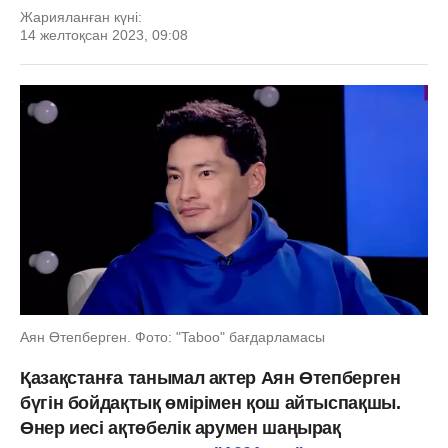
Жарияланған күні:
14 желтоқсан 2023, 09:08
Аян Өтепберген. Фото: "Taboo" бағдарламасы
Қазақстанға танымал актер Аян Өтепберген
бүгін бойдақтық өмірімен қош айтыспақшы.
Өнер иесі ақтөбелік арумен шаңырақ