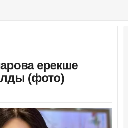
арова ерекше
олды (фото)