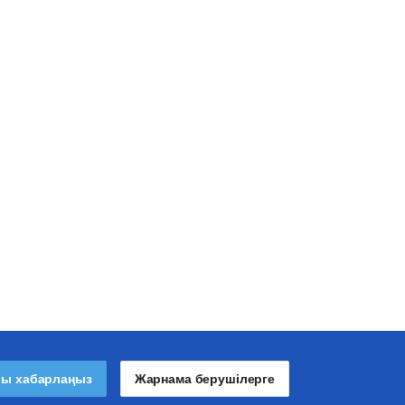
лы хабарлаңыз
Жарнама берушілерге