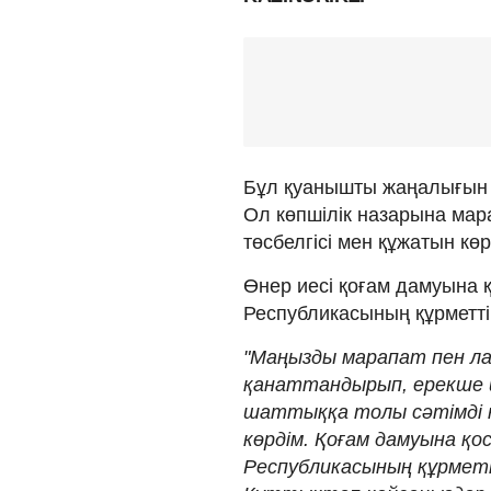
Бұл қуанышты жаңалығы
Ол көпшілік назарына мар
төсбелгісі мен құжатын көр
Өнер иесі қоғам дамуына қ
Республикасының құрметті
"Маңызды марапат пен л
қанаттандырып, ерекше 
шаттыққа толы сәтімді қ
көрдім. Қоғам дамуына қо
Республикасының құрметт