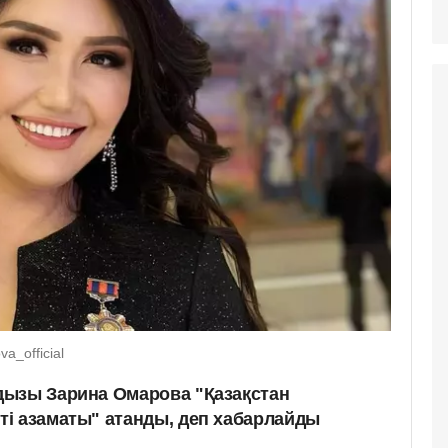
a_official
дызы Зарина Омарова "Қазақстан
і азаматы" атанды, деп хабарлайды