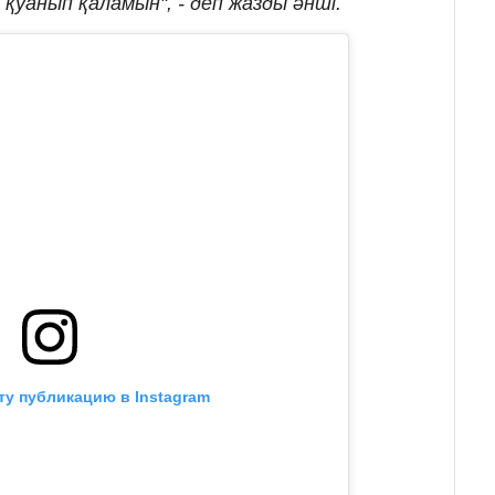
уанып қаламын", - деп жазды әнші.
ту публикацию в Instagram