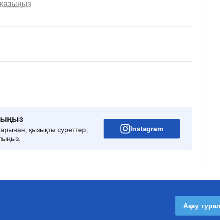
 жазыңыз
рыңыз
Instagram
тарынан, қызықты суреттер,
лыңыз.
Ақау тура