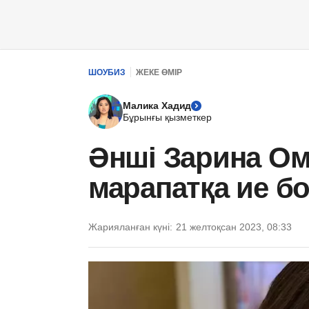
ШОУБИЗ
ЖЕКЕ ӨМІР
Малика Хадид
Бұрынғы қызметкер
Әнші Зарина Ом
марапатқа ие б
Жарияланған күні:
21 желтоқсан 2023, 08:33