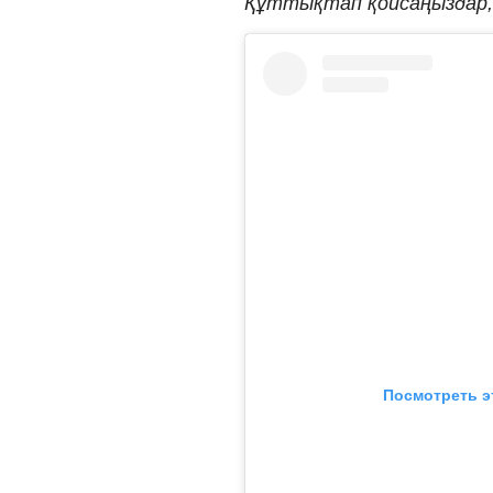
Құттықтап қойсаңыздар, қ
Посмотреть э