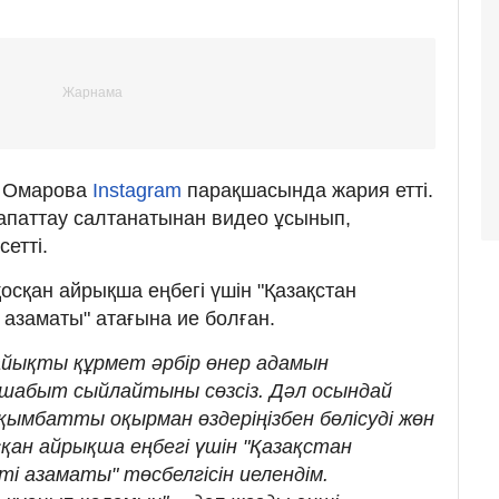
н Омарова
Instagram
парақшасында жария етті.
апаттау салтанатынан видео ұсынып,
сетті.
осқан айрықша еңбегі үшін "Қазақстан
 азаматы" атағына ие болған.
айықты құрмет әрбір өнер адамын
шабыт сыйлайтыны сөзсіз. Дәл осындай
ымбатты оқырман өздеріңізбен бөлісуді жөн
сқан айрықша еңбегі үшін "Қазақстан
і азаматы" төсбелгісін иелендім.