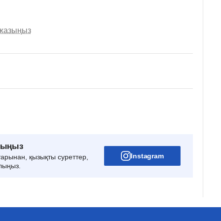
 жазыңыз
рыңыз
Instagram
тарынан, қызықты суреттер,
лыңыз.