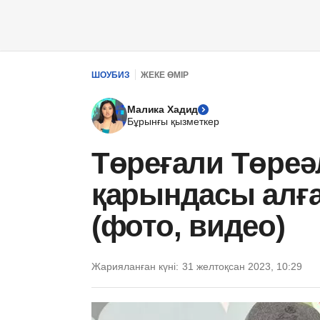
ШОУБИЗ
ЖЕКЕ ӨМІР
Малика Хадид
Бұрынғы қызметкер
Төреғали Төреәл
қарындасы алға
(фото, видео)
Жарияланған күні:
31 желтоқсан 2023, 10:29