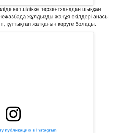
ліде көпшілікке перзентханадан шыққан
йнежазбада жұлдызды жанұя өкілдері анасы
, құттықтап жатқанын көруге болады.
ту публикацию в Instagram