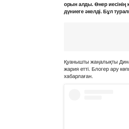
орын алды. Өнер иесінің
дүниеге әкелді. Бұл тур
Қуанышты жаңалықты Дина
жария етті. Блогер ару кө
хабарлаған.