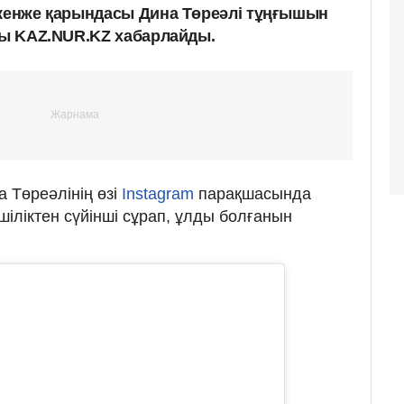
 кенже қарындасы Дина Төреәлі тұңғышын
алы KAZ.NUR.KZ хабарлайды.
 Төреәлінің өзі
Instagram
парақшасында
пшіліктен сүйінші сұрап, ұлды болғанын