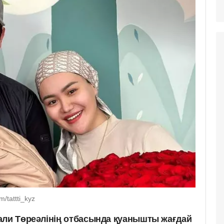
/tattti_kyz
али Төреәлінің отбасында қуанышты жағдай