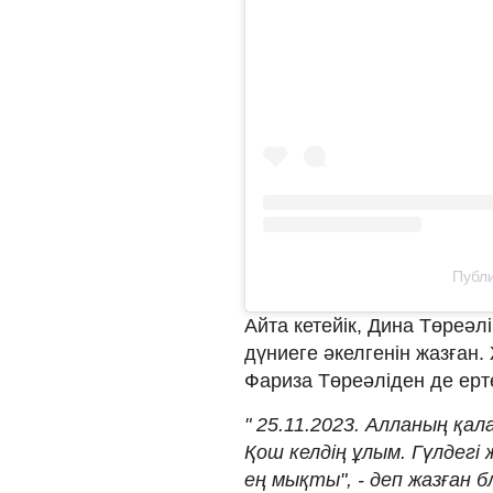
Публи
Айта кетейік, Дина Төреә
дүниеге әкелгенін жазған.
Фариза Төреәліден де ерте
" 25.11.2023. Алланың қал
Қош келдің ұлым. Гүлдегі 
ең мықты", - деп жазған б