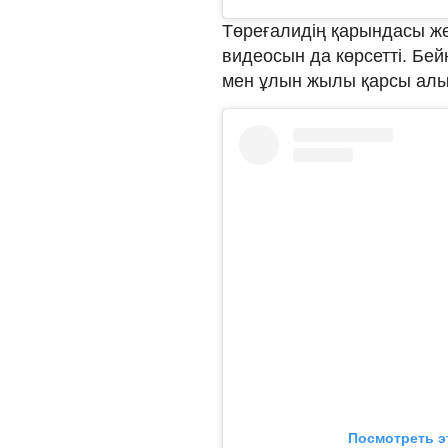
Төреғалидің қарындасы же
видеосын да көрсетті. Бе
мен ұлын жылы қарсы алып
Посмотреть э