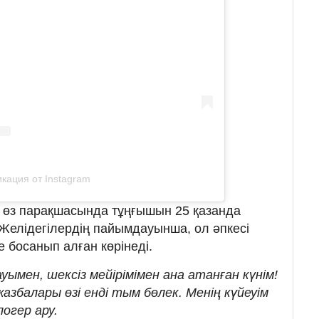
кация от Instagram
лі өз парақшасында тұңғышын 25 қазанда
 Желідегілердің пайымдауынша, ол әпкесі
 босанып алған көрінеді.
ауымен, шексіз мейірімімен ана атанған күнім!
жазбалары өзі енді тым бөлек. Менің күйеуім
логер ару.