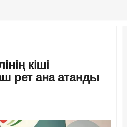
інің кіші
ш рет ана атанды