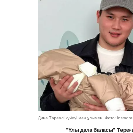
Дина Төреәлі күйеуі мен ұлымен. Фото: Instagram
"Ұлы дала баласы" Төреғ