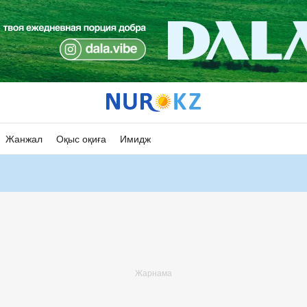
Жанжал
Оқыс оқиға
Имидж