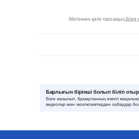
Мәтіннен қате тапсаңыз,
бізге
Барлығын бірінші болып біліп оты
Бізге жазылып, Қазақстанның өзекті жаңалық
видеолар мен эксклюзивтерден хабардар бо