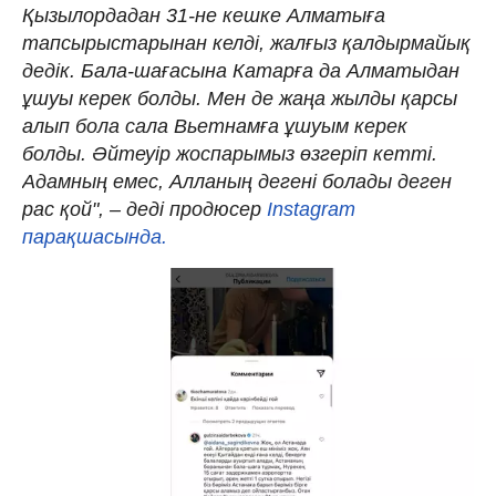
Қызылордадан 31-не кешке Алматыға
тапсырыстарынан келді, жалғыз қалдырмайық
дедік. Бала-шағасына Катарға да Алматыдан
ұшуы керек болды. Мен де жаңа жылды қарсы
алып бола сала Вьетнамға ұшуым керек
болды. Әйтеуір жоспарымыз өзгеріп кетті.
Адамның емес, Алланың дегені болады деген
рас қой", – деді продюсер
Instagram
парақшасында.