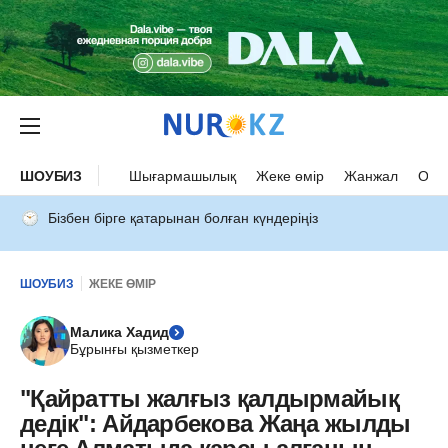
ШОУБИЗ
Шығармашылық
Жеке өмір
Жанжал
Оқыс
Бізбен бірге қатарынан болған күндеріңіз
ШОУБИЗ
ЖЕКЕ ӨМІР
Малика Хадид
Бұрынғы қызметкер
"Қайратты жалғыз қалдырмайық
дедік": Айдарбекова Жаңа жылды