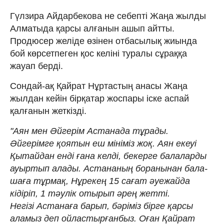
Гүлзира Айдарбекова не себепті Жаңа жылды
Алматыда қарсы алғанын ашып айтты.
Продюсер желіде өзінен отбасылық жиында
бой көрсетпеген қос келіні туралы сұраққа
жауап берді.
Сондай-ақ Қайрат Нұртастың анасы Жаңа
жылдан кейін бірқатар жоспары іске аспай
қалғанын жеткізді.
"Аян мен Әйгерім Астанада тұрады.
Әйгерімге қоятын еш мініміз жоқ. Аян екеуі
Қытайдан енді ғана келді, бекерге балаларды
ауыртып алады. Астананың боранынан бала-
шаға тұрмақ, Нұрекең 15 сағат әуежайда
кідіріп, 1 тәулік отырып әрең жетті.
Негізі Астанаға барып, бәріміз бірге қарсы
аламыз деп ойластырғанбыз. Оған Қайрат