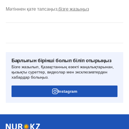
Мәтіннен қате тапсаңыз,
бізге жазыңыз
Барлығын бірінші болып біліп отырыңыз
Бізге жазылып, Қазақстанның өзекті жаңалықтарынан,
қызықты суреттер, видеолар мен эксклюзивтерден
хабардар болыңыз.
Instagram