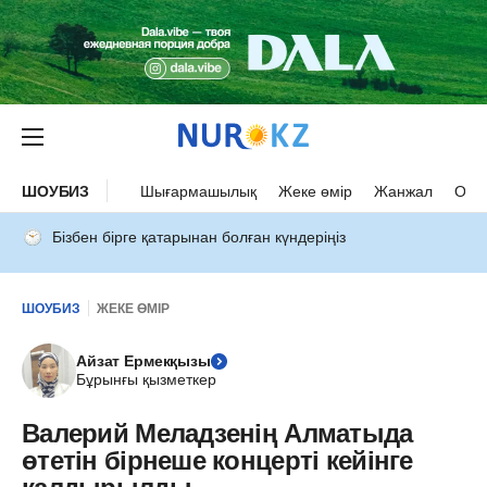
ШОУБИЗ
Шығармашылық
Жеке өмір
Жанжал
Оқыс
Бізбен бірге қатарынан болған күндеріңіз
ШОУБИЗ
ЖЕКЕ ӨМІР
Айзат Ермекқызы
Бұрынғы қызметкер
Валерий Меладзенің Алматыда
өтетін бірнеше концерті кейінге