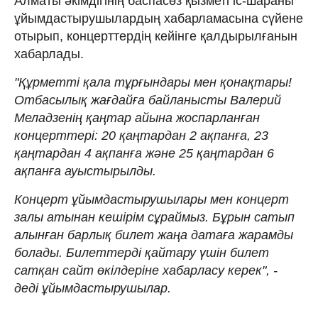
Алматы әкімдігінің баспасөз қызметі іс-шараны
ұйымдастырушылардың хабарламасына сүйене
отырып, концерттердің кейінге қалдырылғанын
хабарлады.
"Құрметті қала тұрғындары мен қонақтары!
Отбасылық жағдайға байланысты Валерий
Меладзенің қаңтар айына жоспарланған
концерттері: 20 қаңтардан 2 ақпанға, 23
қаңтардан 4 ақпанға және 25 қаңтардан 6
ақпанға ауыстырылды.
Концерт ұйымдастырушылары мен концерт
залы атынан кешірім сұраймыз. Бұрын сатып
алынған барлық билет жаңа датаға жарамды
болады. Билеттерді қайтару үшін билет
сатқан сайт өкілдеріне хабарласу керек", -
деді ұйымдастырушылар.