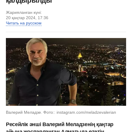
қалдырылды
Жарияланған күні:
20 қаңтар 2024, 17:36
Читать на русском
Валерий Меладзе. Фото:: instagram.com/meladzevalerian
Ресейлік әнші Валерий Меладзенің қаңтар
айына жоспарланған Алматыда өтетін