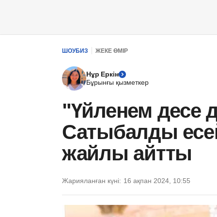
ШОУБИЗ
ЖЕКЕ ӨМІР
Нұр Еркін
Бұрынғы қызметкер
"Үйленем десе 
Сатыбалды есей
жайлы айтты
Жарияланған күні:
16 ақпан 2024, 10:55