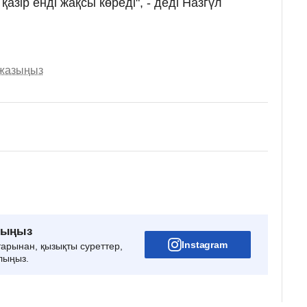
азір енді жақсы көреді", - деді Назгүл
 жазыңыз
рыңыз
Instagram
тарынан, қызықты суреттер,
лыңыз.