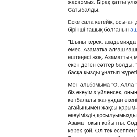
жасармыз. Бірақ қатты үлк
Сатыбалды.
Еске сала кетейік, осыған 
бірінші ғашық болғанын
аш
"Шыны керек, академияда 
емес. Азаматқа алғаш ға
ештеңесі жоқ. Азаматтың ма
екен деген сәттер болды. 
басқа қызды ұнатып жүреті
Мен альбомыма "О, Алла Т
біз екеуіміз үйленсек, он
көпбалалы жанұядан екенін
ағайынымен жақсы қарым-
екеуіміздің қосылуымызды 
Азамат оқып қойыпты. Сод
керек қой. Ол тек есеппен