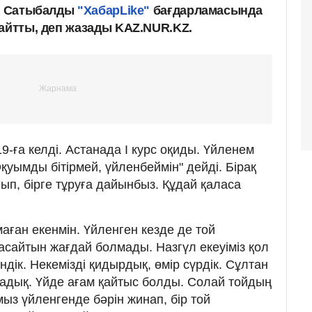
ат Сатыбалды
"ХабарLike"
бағдарламасында
 айтты, деп жазады KAZ.NUR.KZ.
9-ға келді. Астанада I курс оқиды. Үйленем
Оқуымды бітірмей, үйленбеймін" дейді. Бірақ
ғып, бірге тұруға дайынбыз. Құдай қаласа
аған екенмін. Үйленген кезде де той
асайтын жағдай болмады. Назгүл екеуіміз қол
ндік. Некемізді қидырдық, өмір сүрдік. Сұлтан
мадық. Үйде ағам қайтыс болды. Солай тойдың
ыз үйленгенде бәрін жинап, бір той