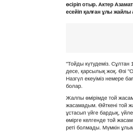
өсіріп отыр. Актер Азам
есейіп қалған ұлы жайлы
"Тойды күтудеміз. Сұлтан 1
десе, қарсылық жоқ. Өзі "
Назгүл екеуіміз немере ба
болар.
Жалпы өмірімде той жасам
жасамадым. Өйткені той ж
ұстасып үйге бардық, үйле
өмірге келгенде той жаса
реті болмады. Мүмкін ұлым