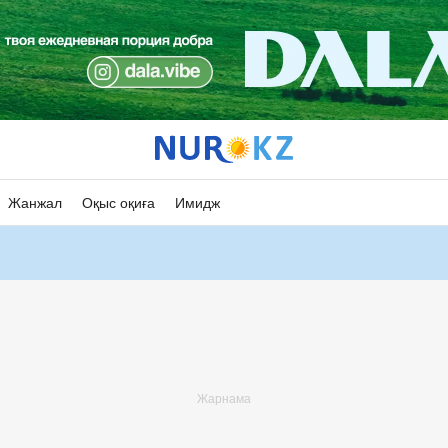
Жанжал
Оқыс оқиға
Имидж