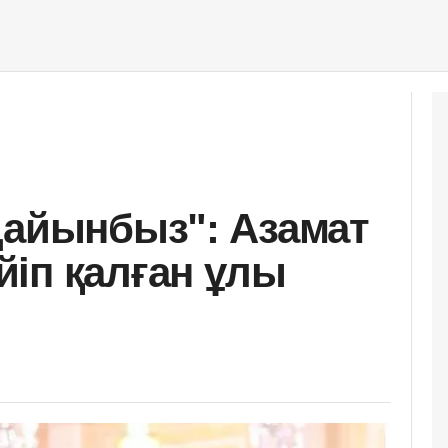
дайынбыз": Азамат
іп қалған ұлы