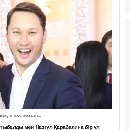
nstagram.com/azamatc
ыбалды мен Назгүл Қарабалина бір ұл