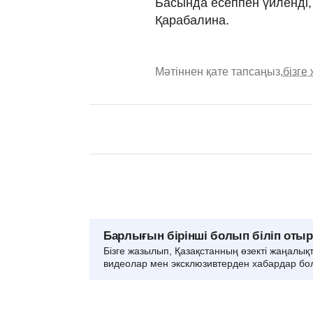
Басында есеппен үйленді, қ
Қарабалина.
Мәтіннен қате тапсаңыз,
бізге
Барлығын бірінші болып біліп оты
Бізге жазылып, Қазақстанның өзекті жаңалық
видеолар мен эксклюзивтерден хабардар бо