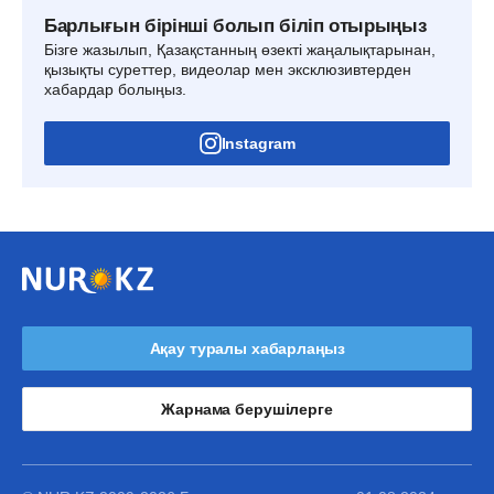
Барлығын бірінші болып біліп отырыңыз
Бізге жазылып, Қазақстанның өзекті жаңалықтарынан,
қызықты суреттер, видеолар мен эксклюзивтерден
хабардар болыңыз.
Instagram
Ақау туралы хабарлаңыз
Жарнама берушілерге