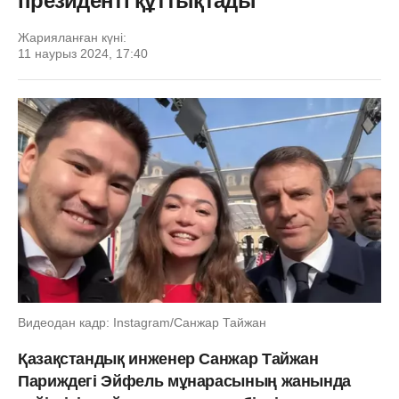
президенті құттықтады
Жарияланған күні:
11 наурыз 2024, 17:40
Видеодан кадр: Instagram/Санжар Тайжан
Қазақстандық инженер Санжар Тайжан
Париждегі Эйфель мұнарасының жанында