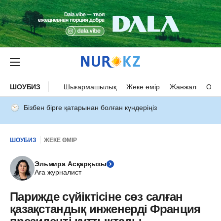
ШОУБИЗ
Шығармашылық
Жеке өмір
Жанжал
Оқыс
Бізбен бірге қатарынан болған күндеріңіз
ШОУБИЗ
ЖЕКЕ ӨМІР
Эльмира Асқарқызы
Аға журналист
Парижде сүйіктісіне сөз салған
қазақстандық инженерді Франция