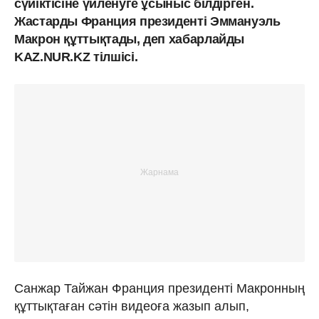
сүйіктісіне үйленуге ұсыныс білдірген.
Жастарды Франция президенті Эммануэль
Макрон құттықтады, деп хабарлайды
KAZ.NUR.KZ тілшісі.
Санжар Тайжан Франция президенті Макронның
құттықтаған сәтін видеоға жазып алып,