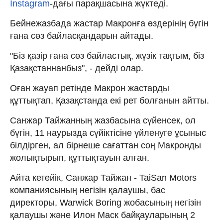
Instagram
-дағы парақшасына жүктеді.
Бейнежазбада жастар Макронға өздерінің бүгін
ғана сөз байласқандарын айтады.
"Біз қазір ғана сөз байластық, жүзік тақтым, біз
Қазақстаннанбыз", - дейді олар.
Оған жауап ретінде Макрон жастарды
құттықтап, Қазақстанда екі рет болғанын айтты.
Санжар Тайжанның жазбасына сүйенсек, ол
бүгін, 11 наурызда сүйіктісіне үйленуге ұсыныс
білдірген, ал бірнеше сағаттан соң Макронды
жолықтырып, құттықтауын алған.
Айта кетейік, Санжар Тайжан - TaiSan Motors
компаниясының негізін қалаушы, бас
директоры, Warwick Boring жобасының негізін
қалаушы және Илон Маск байқауларының 2