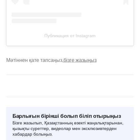
Публикация от Instagram
Мәтіннен қате тапсаңыз,
бізге жазыңыз
Барлығын бірінші болып біліп отырыңыз
Бізге жазылып, Қазақстанның өзекті жаңалықтарынан,
қызықты суреттер, видеолар мен эксклюзивтерден
хабардар болыңыз.