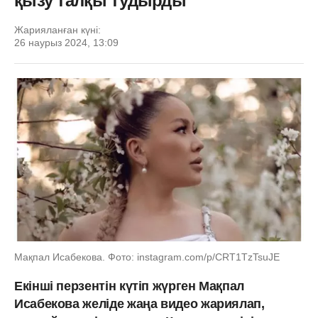
қызу талқы тудырды
Жарияланған күні:
26 наурыз 2024, 13:09
Мақпал Исабекова. Фото: instagram.com/p/CRT1TzTsuJE
Екінші перзентін күтіп жүрген Мақпал
Исабекова желіде жаңа видео жариялап,