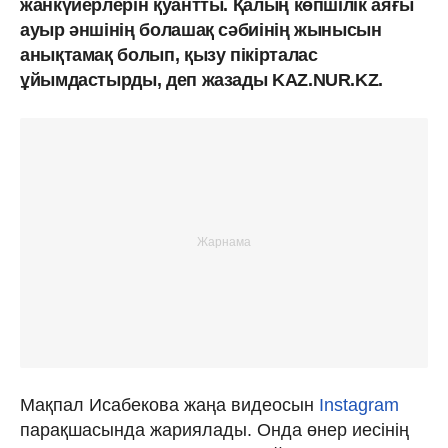
жанкүйерлерін қуантты. Қалың көпшілік аяғы
ауыр әншінің болашақ сәбиінің жынысын
анықтамақ болып, қызу пікірталас
ұйымдастырды, деп жазады KAZ.NUR.KZ.
Мақпал Исабекова жаңа видеосын
Instagram
парақшасында жариялады. Онда өнер иесінің