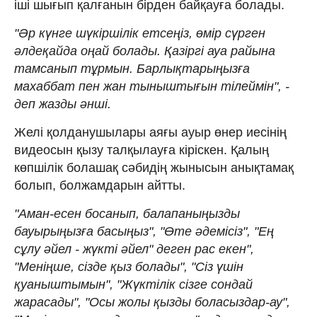
іші шығып қалғанын бірден байқауға болады.
"Әр күнге шүкіршілік етсеңіз, өмір сүрген
әлдеқайда оңай болады. Қазіргі ауа райына
тамсанып тұрмын. Барлықтарыңызға
махаббат пен жан тыныштығын тілеймін", -
деп жазды әнші.
Желі қолданушылары аяғы ауыр өнер иесінің
видеосын қызу талқылауға кіріскен. Қалың
көпшілік болашақ сәбидің жынысын анықтамақ
болып, болжамдарын айтты.
"Аман-есен босанып, балапаныңызды
бауырыңызға басыңыз", "Өте әдемісіз", "Ең
сұлу әйел - жүкті әйел" деген рас екен",
"Меніңше, сізде қыз болады", "Сіз үшін
қуаныштымын", "Жүктілік сізге сондай
жарасады", "Осы жолы қызды боласыздар-ау",