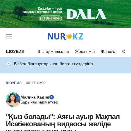
ШОУБИЗ
Шығармашылық
Жеке өмір
Жанжал
Оқыс
Бізбен бірге қатарынан болған күндеріңіз
ШОУБИЗ
ЖЕКЕ ӨМІР
Малика Хадид
Бұрынғы қызметкер
"Қыз болады": Аяғы ауыр Мақпал
Исабекованың видеосы желіде