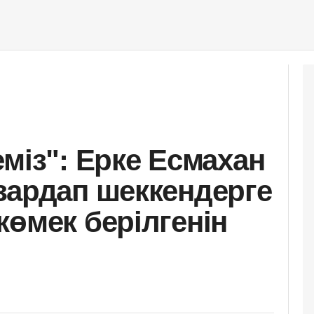
міз": Ерке Есмахан
зардап шеккендерге
көмек берілгенін