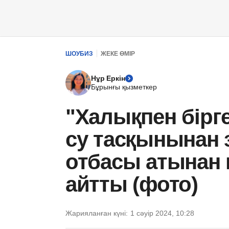
ШОУБИЗ
ЖЕКЕ ӨМІР
Нұр Еркін
Бұрынғы қызметкер
"Халықпен бірге
су тасқынынан 
отбасы атынан 
айтты (фото)
Жарияланған күні:
1 сәуір 2024, 10:28