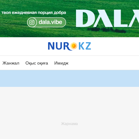
Жанжал
Оқыс оқиға
Имидж