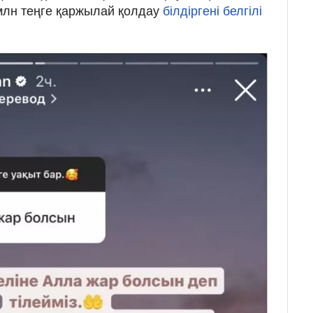
млн теңге қаржылай қолдау
білдіргені белгілі