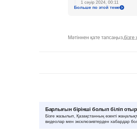
1 сәуір 2024, 00:11
Больше по этой теме
Мәтіннен қате тапсаңыз,
бізге
Барлығын бірінші болып біліп оты
Бізге жазылып, Қазақстанның өзекті жаңалық
видеолар мен эксклюзивтерден хабардар бо