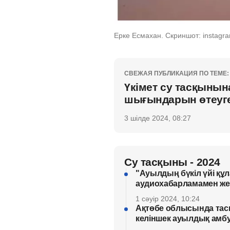
Ерке Есмахан. Скриншот: instag
СВЕЖАЯ ПУБЛИКАЦИЯ ПО ТЕМЕ:
Үкімет су тасқынына
шығындарын өтеуге 
3 шілде 2024, 08:27
Су тасқыны - 2024
"Ауылдың бүкіл үйі құл
аудиохабарламамен жет
1 сәуір 2024, 10:24
Ақтөбе облысында тас
келіншек ауылдық амбу