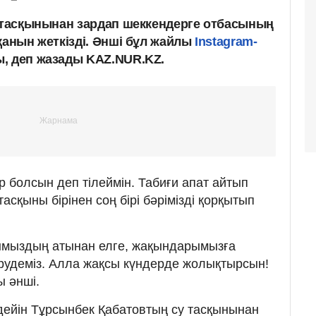
у тасқынынан зардап шеккендерге отбасының
қанын жеткізді. Әнші бұл жайлы
Instagram-
, деп жазады KAZ.NUR.KZ.
ар болсын деп тілеймін. Табиғи апат айтып
 тасқыны бірінен соң бірі бәрімізді қорқытып
сымыздың атынан елге, жақындарымызға
рудеміз. Алла жақсы күндерде жолықтырсын!
ы әнші.
 дейін Тұрсынбек Қабатовтың су тасқынынан