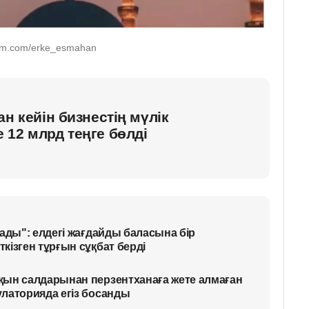
ram.com/erke_esmahan
н кейін бизнестің мүлік
12 млрд теңге бөлді
ады": елдегі жағдайды баласына бір
кізген тұрғын сұқбат берді
қын салдарынан перзентханаға жете алмаған
латорияда егіз босанды