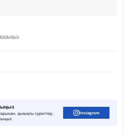
 жазыңыз
рыңыз
Instagram
тарынан, қызықты суреттер,
лыңыз.