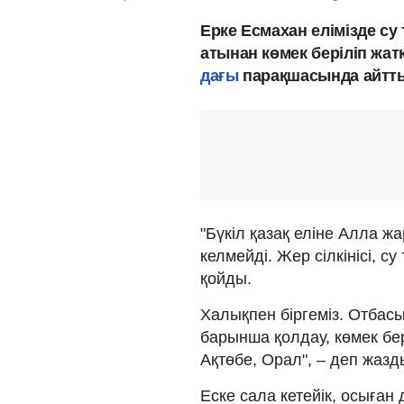
Ерке Есмахан елімізде с
атынан көмек беріліп жат
дағы
парақшасында айтты
"Бүкіл қазақ еліне Алла ж
келмейді. Жер сілкінісі, су
қойды.
Халықпен біргеміз. Отба
барынша қолдау, көмек бе
Ақтөбе, Орал", – деп жазд
Еске сала кетейік, осыған