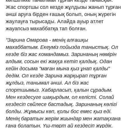
Жас спортшы сол кезде жұлдызы жанып тұрған
әнші аруға бірден ғашық болып, оның жүрегін
жаулауға тырысады. Алайда ауыр атлет
жауапсыз махаббатқа тап болған.
"Зарина Омарова - менің алғашқы
махаббатым. Екеуміз пойызда таныстық. Ол
кезде біз жас командамыз. Заринаның нөмірін
алдым, сосын екі жаққа кетіп қалдық. Одан
кейін досыма "маған мына қыз ұнап қалды"
дедім. Ол кезде Зарина жарқырап тұрған
жұлдыз, танымал әнші. Ал біз жас
спортшымыз. Хабарласып, қалын сұрадым.
Мен кездесуге шақырдым, ол келісті. Солай
кездесіп сөйлесе бастадық. Заринаның көлігі
болды. Жұмысы көп, қолы бос емес қыз еді.
Менің баратын жерім жиындар мен жатақхана
ғана болатын. Үш-төрт ай кездесіп жүрдік.