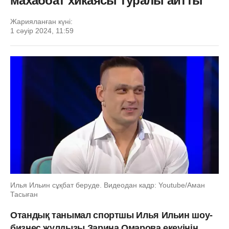
махаббат хикаясы туралы айтты
Жарияланған күні:
1 сәуір 2024, 11:59
Илья Ильин сұқбат беруде. Видеодан кадр: Youtube/Аман
Тасыған
Отандық танымал спортшы Илья Ильин шоу-
бизнес жұлдызы Зарина Омарова екеуінің