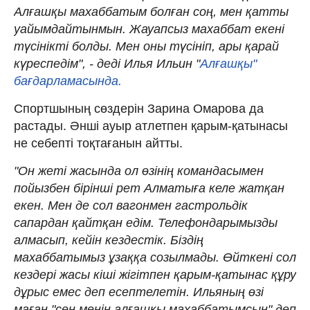
Алғашқы махаббатым болған соң, мен қатты
уайымдайтынмын. Жауапсыз махаббат екені
түсінікті болды. Мен оны түсініп, ары қарай
күреспедім", - деді Илья Ильин "
Алғашқы"
бағдарламасында.
Спортшының сөздерін Зарина Омарова да
растады. Әнші ауыр атлетпен қарым-қатынасы
не себепті тоқтағанын айтты.
"Он жеті жасында ол өзінің командасымен
пойызбен бірінші рет Алматыға келе жатқан
екен. Мен де сол вагонмен гастрольдік
сапардан қайтқан едім. Телефондарымызды
алмасып, кейін кездестік. Біздің
махаббатымыз ұзаққа созылмады. Өйткені сол
кездері жасы кіші жігітпен қарым-қатынас құру
дұрыс емес деп есептелетін. Ильяның өзі
маған "сен менің алғашқы махаббатымсың" деп