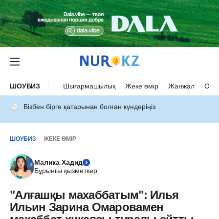
ШОУБИЗ
Шығармашылық
Жеке өмір
Жанжал
Оқыс
Бізбен бірге қатарынан болған күндеріңіз
ШОУБИЗ
ЖЕКЕ ӨМІР
Малика Хадид
Бұрынғы қызметкер
"Алғашқы махаббатым": Илья
Ильин Зарина Омаровамен