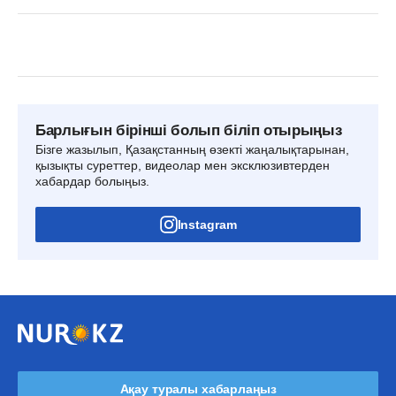
Барлығын бірінші болып біліп отырыңыз
Бізге жазылып, Қазақстанның өзекті жаңалықтарынан,
қызықты суреттер, видеолар мен эксклюзивтерден
хабардар болыңыз.
Instagram
Ақау туралы хабарлаңыз