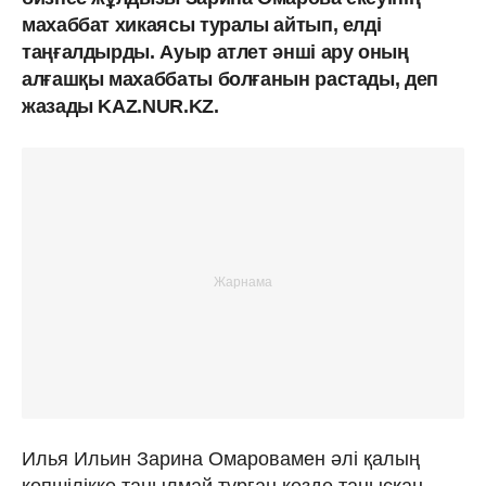
махаббат хикаясы туралы айтып, елді
таңғалдырды. Ауыр атлет әнші ару оның
алғашқы махаббаты болғанын растады, деп
жазады KAZ.NUR.KZ.
Илья Ильин Зарина Омаровамен әлі қалың
көпшілікке танылмай тұрған кезде танысқан.