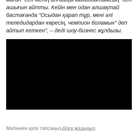
ашығын айтты. Кейін мен одан алшақтай
бастағанда "Осыдан қарап тұр, мені әлі
теледидардан көресің, чемпион боламын" деп
айтып кеткен", – деді шоу-бизнес жұлдызы.
Мәтіннен қате тапсаңыз,
бізге жазыңыз