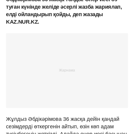
туған күнінде желіде әсерлі жазба жариялап,
елді ойландырып қойды, деп жазады
KAZ.NUR.KZ.
Жұлдыз Әбдікәрімова 36 жасқа дейін қандай
сезімдерді өткергенін айтып, өзін көп адам
түсінбегенін жеткізді. Алайда өнер иесі басынан