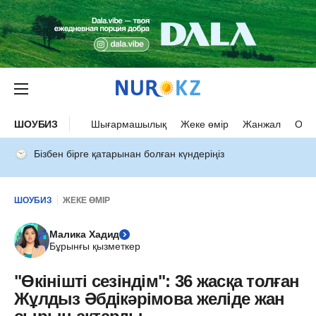
ШОУБИЗ
Шығармашылық
Жеке өмір
Жанжал
Оқыс
Бізбен бірге қатарынан болған күндеріңіз
ШОУБИЗ
ЖЕКЕ ӨМІР
Малика Хадид
Бұрынғы қызметкер
"Өкінішті сезіндім": 36 жасқа толған
Жұлдыз Әбдікәрімова желіде жан