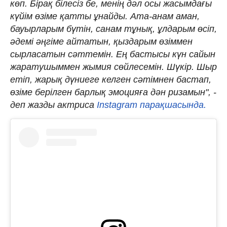
көп. Бірақ білесіз бе, менің дәл осы жасымдағы
күйім өзіме қатты ұнайды. Ата-анам аман,
бауырларым бүтін, санам тұнық, ұлдарым өсіп,
әдемі әңгіме айтатын, қыздарым өзіммен
сырласатын сәттемін. Ең бастысы күн сайын
жаратушыммен жымия сөйлесемін. Шүкір. Шыр
етіп, жарық дүниеге келген сәтімнен бастап,
өзіме берілген барлық эмоцияға дән ризамын", -
деп жазды актриса
Instagram парақшасында.