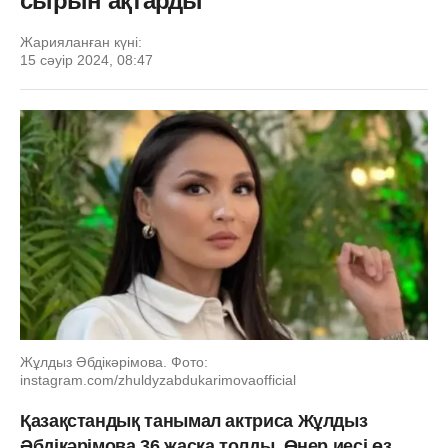
сырын ақтарды
Жарияланған күні:
15 сәуір 2024, 08:47
Жұлдыз Әбдікәрімова. Фото:
instagram.com/zhuldyzabdukarimovaofficial
Қазақстандық танымал актриса Жұлдыз
Әбдікәрімова 36 жасқа толды. Өнер иесі өз