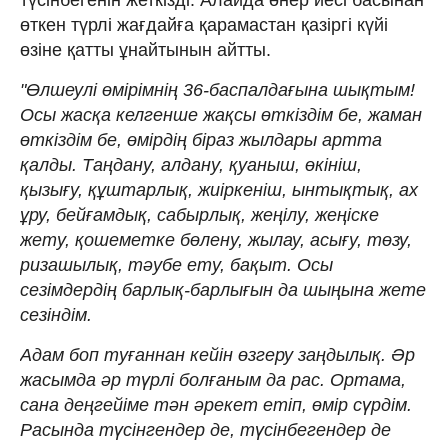
өткен түрлі жағдайға қарамастан қазіргі күйі
өзіне қатты ұнайтынын айтты.
"Өлшеулі өмірімнің 36-баспалдағына шықтым!
Осы жасқа келгенше жақсы өткіздім бе, жаман
өткіздім бе, өмірдің біраз жылдары артта
қалды. Таңдану, алдану, қуаныш, өкініш,
қызығу, құштарлық, жиіркеніш, ынтықтық, ах
ұру, бейғамдық, сабырлық, жеңілу, жеңіске
жету, қошеметке бөлену, жылау, асығу, төзу,
ризашылық, тәубе ету, бақыт. Осы
сезімдердің барлық-барлығын да шыңына жете
сезіндім.
Адам боп туғаннан кейін өзгеру заңдылық. Әр
жасымда әр түрлі болғаным да рас. Ортама,
сана деңгейіме тән әрекет етіп, өмір сүрдім.
Расында түсінгендер де, түсінбегендер де