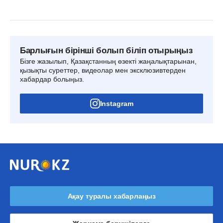
Барлығын бірінші болып біліп отырыңыз
Бізге жазылып, Қазақстанның өзекті жаңалықтарынан,
қызықты суреттер, видеолар мен эксклюзивтерден
хабардар болыңыз.
Instagram
Ақау туралы хабарлаңыз