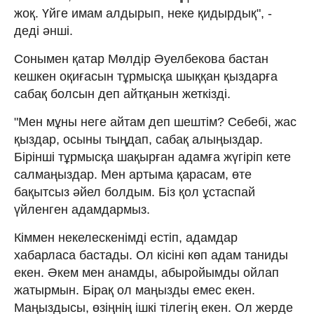
жоқ. Үйге имам алдырып, неке қидырдық", -
деді әнші.
Сонымен қатар Мөлдір Әуелбекова бастан
кешкен оқиғасын тұрмысқа шыққан қыздарға
сабақ болсын деп айтқанын жеткізді.
"Мен мұны неге айтам деп шештім? Себебі, жас
қыздар, осыны тыңдап, сабақ алыңыздар.
Бірінші тұрмысқа шақырған адамға жүгіріп кете
салмаңыздар. Мен артыма қарасам, өте
бақытсыз әйел болдым. Біз қол ұстаспай
үйленген адамдармыз.
Кіммен некелескенімді естіп, адамдар
хабарласа бастады. Ол кісіні көп адам таниды
екен. Әкем мен анамды, абыройымды ойлап
жатырмын. Бірақ ол маңызды емес екен.
Маңыздысы, өзіңнің ішкі тілегің екен. Ол жерде