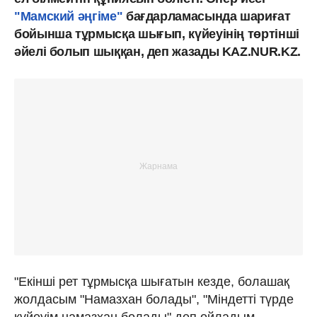
"Мамский әңгіме"
бағдарламасында шариғат
бойынша тұрмысқа шығып, күйеуінің төртінші
әйелі болып шыққан, деп жазады KAZ.NUR.KZ.
"Екінші рет тұрмысқа шығатын кезде, болашақ
жолдасым "Намазхан болады", "Міндетті түрде
күйеуім намазхан болады" деп ойладым.