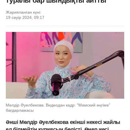
туралы бар шындықты айтты
Жарияланған күні:
19 сәуір 2024, 09:17
Мөлдір Әуелбекова. Видеодан кадр: "Мамский әңгіме"
бағдарламасы
Әнші Мөлдір Әуелбекова екінші некесі жайлы
ел білмейтін құпиясын бөлісті. Өнер иесі