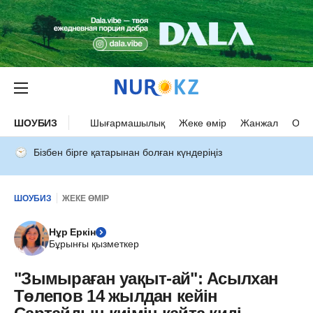
ШОУБИЗ
Шығармашылық
Жеке өмір
Жанжал
Оқыс
Бізбен бірге қатарынан болған күндеріңіз
ШОУБИЗ
ЖЕКЕ ӨМІР
Нұр Еркін
Бұрынғы қызметкер
"Зымыраған уақыт-ай": Асылхан
Төлепов 14 жылдан кейін