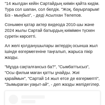
"14 жылдан кейін Сартайдың киімін қайта кидім.
Тура сол шапан, сол белдік. "Жоқ, бауырларым!
Біз - мыңбыз", - деді Асылхан Төлепов.
Сонымен қатар актер видеода 2010-шы және
2024 жылы Сартай батырдың киімімен түскен
суретін көрсетті.
Ал желі қолданушылары актердің осынша жыл
ішінде өзгермегеніне таңғалып, жарыса пікір
жазды.
"Мұзда сақталғансыз ба?", "Сымбаттысыз",
"Осы фильм маған қатты ұнайды. Жиі
қараймын", "Сартай 14 жыл өтсе де өзгермепті",
"Зымыраған уақыт-ай", - деп жазды желідегілер.