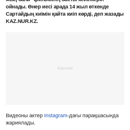
ойнады. Өнер иесі арада 14 жыл өткенде
Сартайдың киімін қайта киіп көрді, деп жазады
KAZ.NUR.KZ.
Видеоны актер
Instagram
-дағы парақшасында
жариялады.