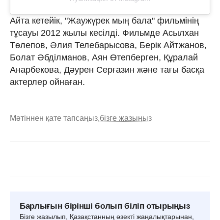
Айта кетейік, "Жаужүрек мың бала" фильмінің
тұсауы 2012 жылы кесілді. Фильмде Асылхан
Төлепов, Әлия Телебарысова, Берік Айтжанов,
Болат Әбділманов, Аян Өтепберген, Құралай
Анарбекова, Дәурен Серғазин және тағы басқа
актерлер ойнаған.
Мәтіннен қате тапсаңыз,
бізге жазыңыз
Барлығын бірінші болып біліп отырыңыз
Бізге жазылып, Қазақстанның өзекті жаңалықтарынан,