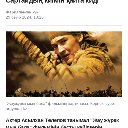
Сартайдың киімін қайта киді
Жарияланған күні:
29 сәуір 2024, 13:26
"Жаужүрек мың бала" фильмінің картинасы. Көрнекі сурет:
argymaq.kz
Актер Асылхан Төлепов танымал "Жау жүрек
мың бала" фильмінің басты кейіпкерін