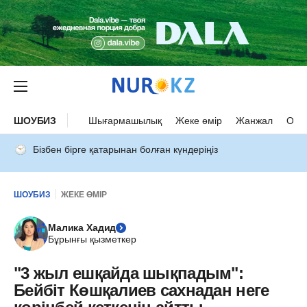
ШОУБИЗ
Шығармашылық
Жеке өмір
Жанжал
Оқыс
Бізбен бірге қатарынан болған күндеріңіз
ШОУБИЗ
ЖЕКЕ ӨМІР
Малика Хадид
Бұрынғы қызметкер
"3 жыл ешқайда шықпадым":
Бейбіт Көшқалиев сахнадан неге