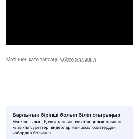
Мәтіннен қате тапсаңыз,
бізге жазыңыз
Барлығын бірінші болып біліп отырыңыз
Бізге жазылып, Қазақстанның өзекті жаңалықтарынан,
қызықты суреттер, видеолар мен эксклюзивтерден
хабардар болыңыз.