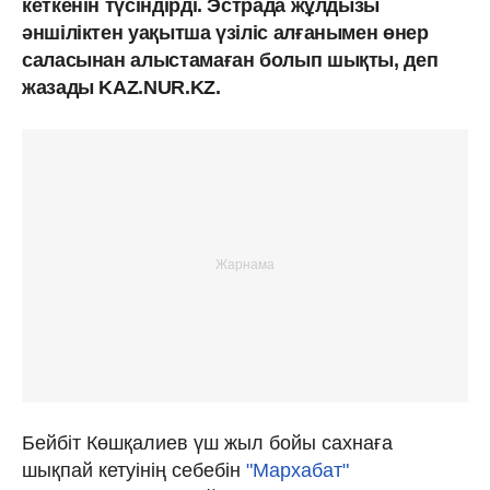
кеткенін түсіндірді. Эстрада жұлдызы
әншіліктен уақытша үзіліс алғанымен өнер
саласынан алыстамаған болып шықты, деп
жазады KAZ.NUR.KZ.
Бейбіт Көшқалиев үш жыл бойы сахнаға
шықпай кетуінің себебін
"Мархабат"