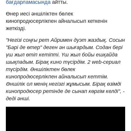
бағдарламасында
айтты.
Өнер иесі әншіліктен бөлек
кинопродюсерлікпен айналысып кеткенін
жеткізді.
"Негізі соңғы рет Айримен дуэт жаздық. Сосын
"Бәрі де өтер" деген ән шығардым. Содан бері
үш жыл өтіп кетіпті. Үш жыл бойы ешқайда
шықпадым. Бірақ кино түсірдім. 2 web-сериал
түсірдім. Әншіліктен бөлек
кинопродюсерлікпен айналысып кеттім.
Әншілік ол менің негізгі жұмысым. Бірақ өзімді
кинопродюсер ретінде де сынап көргім келді", -
деді әнші.