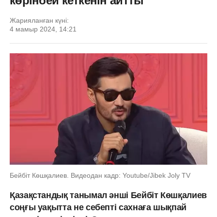
көрінбей кеткенін айтты
Жарияланған күні:
4 мамыр 2024, 14:21
Бейбіт Көшқалиев. Видеодан кадр: Youtube/Jibek Joly TV
Қазақстандық танымал әнші Бейбіт Көшқалиев
соңғы уақытта не себепті сахнаға шықпай