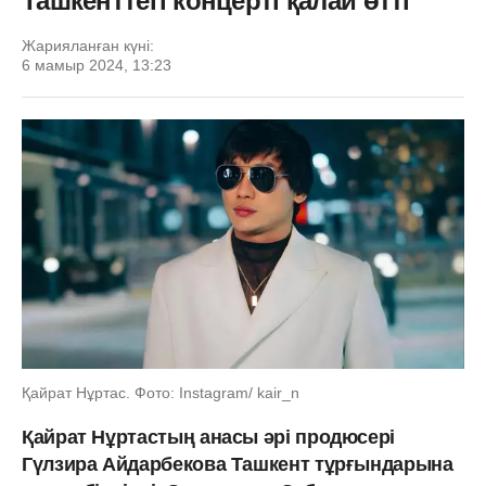
Ташкенттегі концерті қалай өтті
Жарияланған күні:
6 мамыр 2024, 13:23
Қайрат Нұртас. Фото: Instagram/ kair_n
Қайрат Нұртастың анасы әрі продюсері
Гүлзира Айдарбекова Ташкент тұрғындарына