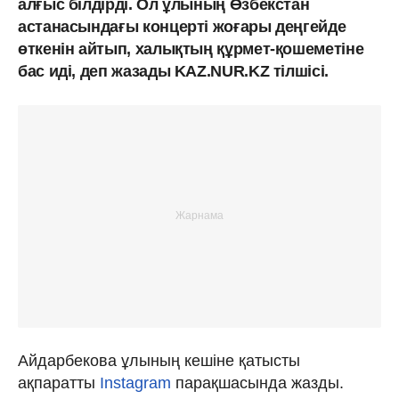
алғыс білдірді. Ол ұлының Өзбекстан
астанасындағы концерті жоғары деңгейде
өткенін айтып, халықтың құрмет-қошеметіне
бас иді, деп жазады KAZ.NUR.KZ тілшісі.
Айдарбекова ұлының кешіне қатысты
ақпаратты
Instagram
парақшасында жазды.