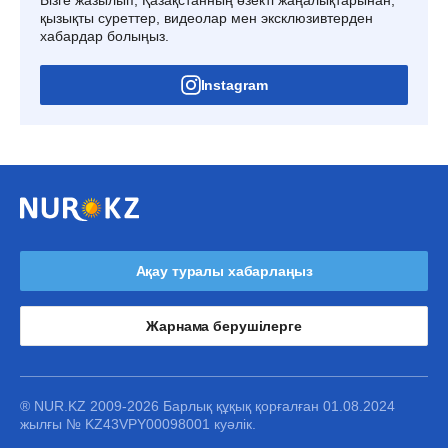
қызықты суреттер, видеолар мен эксклюзивтерден
хабардар болыңыз.
Instagram
Ақау туралы хабарлаңыз
Жарнама берушілерге
® NUR.KZ 2009-2026 Барлық құқық қорғалған 01.08.2024
жылғы № KZ43VPY00098001 куәлік.