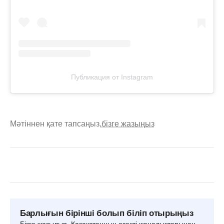
Публикация от Instagram
Мәтіннен қате тапсаңыз,
бізге жазыңыз
Барлығын бірінші болып біліп отырыңыз
Бізге жазылып, Қазақстанның өзекті жаңалықтарынан,