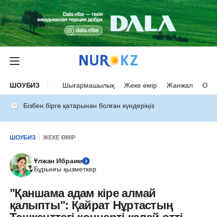
ШОУБИЗ
Шығармашылық
Жеке өмір
Жанжал
Оқыс
Бізбен бірге қатарынан болған күндеріңіз
ШОУБИЗ
ЖЕКЕ ӨМІР
Ұлжан Ибраим
Бұрынғы қызметкер
"Қаншама адам кіре алмай
қалыпты": Қайрат Нұртастың