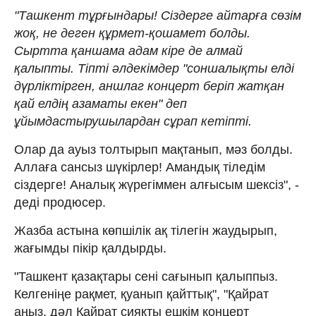
"Ташкент тұрғындары! Сіздерге айтарға сөзім
жоқ, не деген құрмет-қошамет болды.
Сыртта қаншама адам кіре де алмай
қалыпты. Тіпті әлдекімдер "соншалықты елді
дүрліктірген, аншлаг концерт беріп жатқан
қай елдің азаматы екен" деп
ұйымдастырушылардан сұрап кетіпті.
Олар да ауыз толтырып мақтанып, мәз болды.
Аллаға сансыз шүкірлер! Амандық тіледім
сіздерге! Аналық жүрегіммен алғысым шексіз", -
деді продюсер.
Жазба астына көпшілік ақ тілегін жаудырып,
жағымды пікір қалдырды.
"Ташкент қазақтары сені сағынып қалыппыз.
Келгеніңе рақмет, қуанып қайттық", "Қайрат
аңыз, дәл Қайрат сияқты ешкім концерт