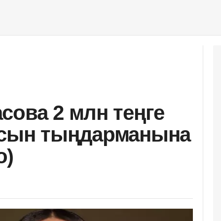
сова 2 млн теңге
асын тыңдарманына
о)