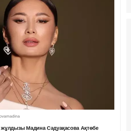
sovamadina
с жұлдызы Мадина Сәдуақасова Ақтөбе