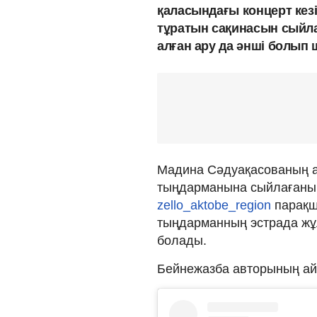
қаласындағы концерт кез
тұратын сақинасын сыйла
алған ару да әнші болып
Мадина Сәдуақасованың а
тыңдарманына сыйлағаны т
zello_aktobe_region
парақш
тыңдарманның эстрада жұ
болады.
Бейнежазба авторының ай