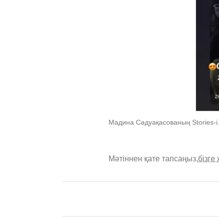
Мадина Сәдуақасованың Stories-i
Мәтіннен қате тапсаңыз,
бізге