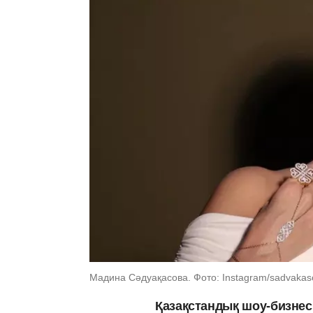
Мадина Сәдуақасова. Фото: Instagram/sadvaka
Қазақстандық шоу-бизне