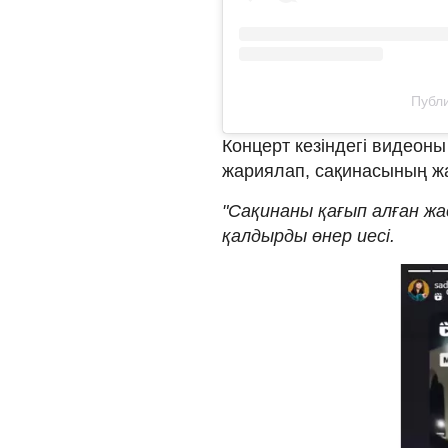
Публи
Концерт кезіндегі видеон
жариялап, сақинасының жа
"Сақинаны қағып алған жа
қалдырды өнер иесі.