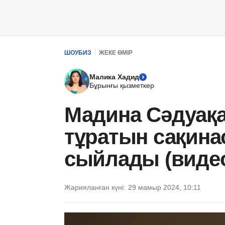
ШОУБИЗ
ЖЕКЕ ӨМІР
Малика Хадид
Бұрынғы қызметкер
Мадина Сәдуақа
тұратын сақин
сыйлады (виде
Жарияланған күні:
29 мамыр 2024, 10:11