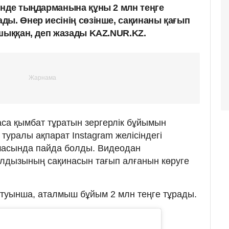
інде тыңдарманына құны 2 млн теңге
ды. Өнер иесінің сөзінше, сақинаны қағып
 шыққан, деп жазады KAZ.NUR.KZ.
са қымбат тұратын зергерлік бұйымын
уралы ақпарат Instagram желісіндегі
асында пайда болды. Видеодан
лдызының сақинасын тағып алғанын көруге
туынша, аталмыш бұйым 2 млн теңге тұрады.