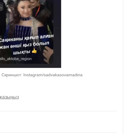
. Скриншот: Instagram/sadvakasovamadina
 жазыңыз