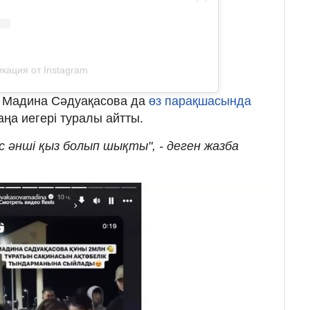
кация от Instagram
ы Мадина Сәдуақасова да
өз парақшасында
ңа иегері туралы айтты.
с әнші қыз болып шықты", - деген жазба