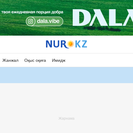
Жанжал
Оқыс оқиға
Имидж