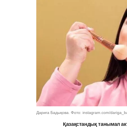
Дариға Бадықова. Фото: instagram.com/dariga_
Қазақстандық танымал ак