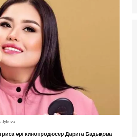
badykova
триса әрі кинопродюсер Дариға Бадықова