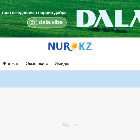
Жанжал
Оқыс оқиға
Имидж