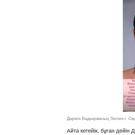
Дариға Бадықованың Stories-i. Ск
Айта кетейік, бұған дейін