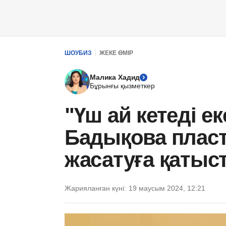
ШОУБИЗ
ЖЕКЕ ӨМІР
Малика Хадид
Бұрынғы қызметкер
"Үш ай кетеді ек
Бадықова пласт
жасатуға қатыст
Жарияланған күні:
19 маусым 2024, 12:21