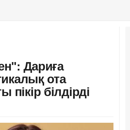
ен": Дариға
икалық ота
ы пікір білдірді