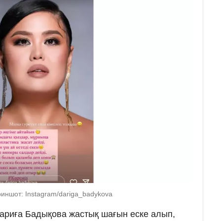
риншот: Instagram/dariga_badykova
 Дариға Бадықова жастық шағын еске алып,