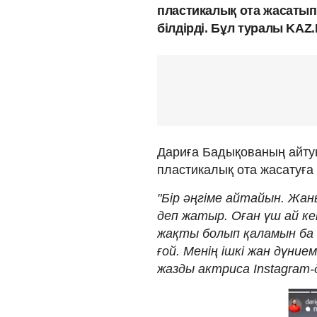
пластикалық ота жасатып,
білдірді. Бұл туралы KAZ
Дариға Бадықованың айту
пластикалық ота жасатуға 
"Бір әңгіме айтайын. Жа
деп жатыр. Оған үш ай кет
жақты болып қаламын ба 
ғой. Менің ішкі жан дүнием
жазды актриса Instagram