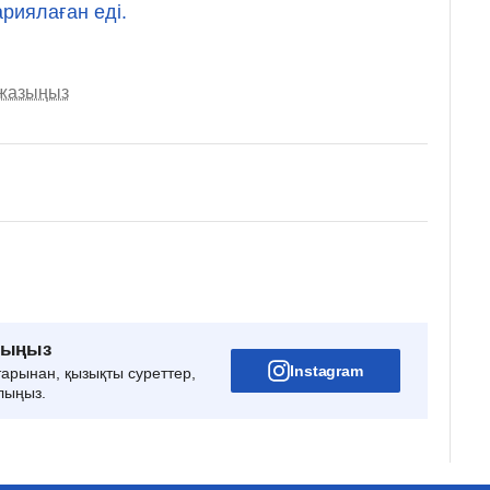
риялаған еді.
 жазыңыз
рыңыз
Instagram
тарынан, қызықты суреттер,
лыңыз.