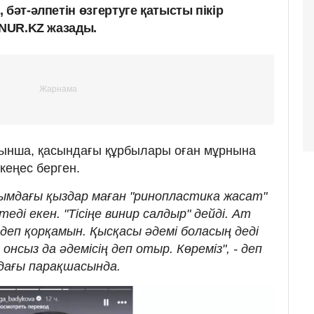
 бәт-әлпетін өзгертуге қатысты пікір
.NUR.KZ жазады.
ынша, қасындағы құрбылары оған мұрнына
кеңес берген.
нымдағы қыздар маған "ринопластика жасат"
еді екен. "Тісіңе винир салдыр" дейді. Ат
деп қорқамын. Қысқасы әдемі боласың деді
 онсыз да әдемісің деп отыр. Көреміз", - деп
-дағы парақшасында.