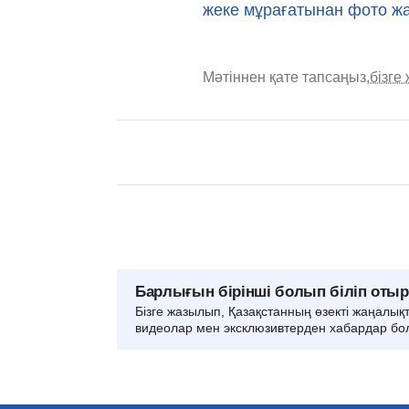
жеке мұрағатынан фото жа
Мәтіннен қате тапсаңыз,
бізге
Барлығын бірінші болып біліп оты
Бізге жазылып, Қазақстанның өзекті жаңалық
видеолар мен эксклюзивтерден хабардар бо