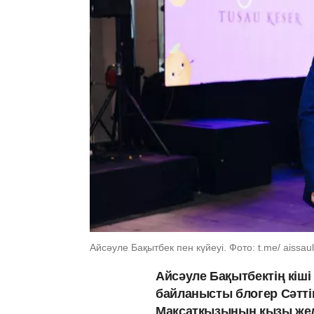
Айсәуле Бақытбек пен күйеуі. Фото: t.me/ aissau
Айсәуле Бақытбектің кіш
байланысты блогер Сәттіні
Мақсатқызының қызы желі