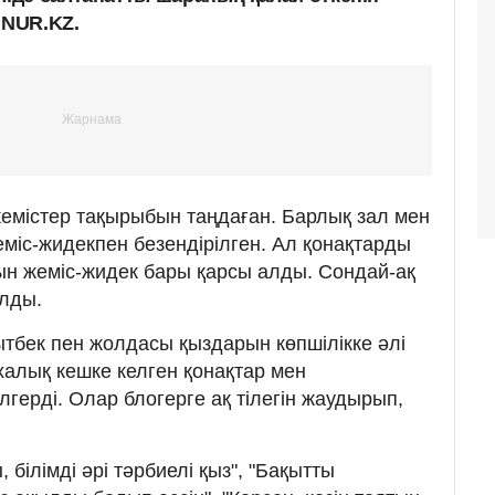
.NUR.KZ.
емістер тақырыбын таңдаған. Барлық зал мен
жеміс-жидекпен безендірілген. Ал қонақтарды
тын жеміс-жидек бары қарсы алды. Сондай-ақ
ылды.
ытбек пен жолдасы қыздарын көпшілікке әлі
халық кешке келген қонақтар мен
герді. Олар блогерге ақ тілегін жаудырып,
 білімді әрі тәрбиелі қыз", "Бақытты