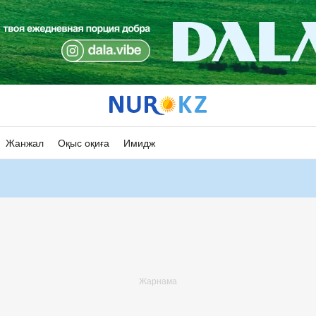
Жанжал
Оқыс оқиға
Имидж