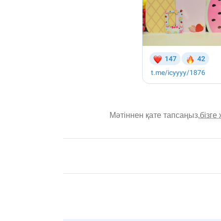
Мәтіннен қате тапсаңыз,
бізге