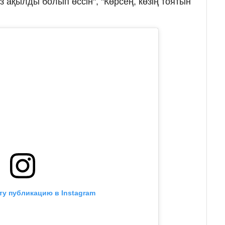
 ақылды болып өссін", "Көрсең, көзің тоятын
ту публикацию в Instagram