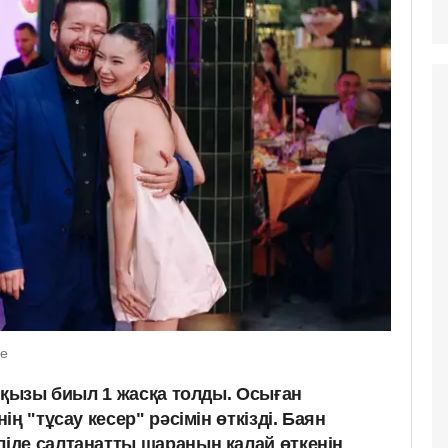
le
і қызы биыл 1 жасқа толды. Осыған
ң "тұсау кесер" рәсімін өткізді. Баян
де салтанатты шараның қалай өткенін