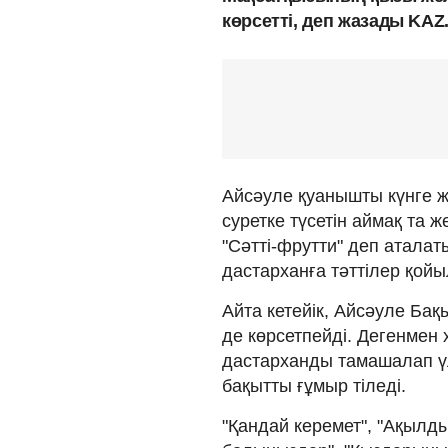
көрсетті, деп жазады KAZ
Айсәуле қуанышты күнге ж
суретке түсетін аймақ та 
"Сәтті-фрутти" деп атала
дастарханға тәттілер қой
Айта кетейік, Айсәуле Бақ
де көрсетпейді. Дегенмен 
дастарханды тамашалап үл
бақытты ғұмыр тіледі.
"Қандай керемет", "Ақылды,