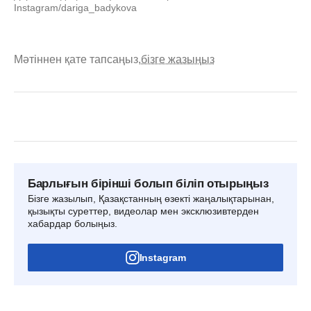
Instagram/dariga_badykova
Мәтіннен қате тапсаңыз,
бізге жазыңыз
Барлығын бірінші болып біліп отырыңыз
Бізге жазылып, Қазақстанның өзекті жаңалықтарынан,
қызықты суреттер, видеолар мен эксклюзивтерден
хабардар болыңыз.
Instagram