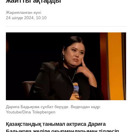
жайтты ақтарды
Жарияланған күні:
24 шілде 2024, 10:10
Дариға Бадықова сұхбат беруде. Видеодан кадр:
Youtube/Dina Tolepbergen
Қазақстандық танымал актриса Дариға
Бадықова желіде оқырмандарымен тілдесіп,