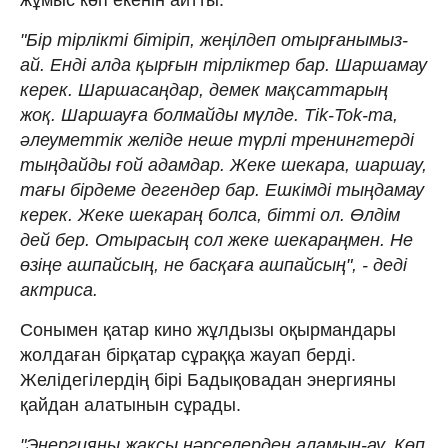
"Бір тірлікті бітіріп, жеңілдеп отырғанымыз-
ай. Енді алда қырғын тірліктер бар. Шаршамау
керек. Шаршасаңдар, демек мақсаттарың
жоқ. Шаршауға болмайды мүлде. Tik-Tok-та,
әлеуметтік желіде неше түрлі тренингтерді
тыңдайды ғой адамдар. Жеке шекара, шаршау,
тағы бірдеме дегендер бар. Ешкімді тыңдамау
керек. Жеке шекараң болса, бітті ол. Өлдім
дей бер. Отырасың сол жеке шекараңмен. Не
өзіңе ашпайсың, не басқаға ашпайсың", - деді
актриса.
Сонымен қатар кино жұлдызы оқырмандары
жолдаған бірқатар сұраққа жауап берді.
Желідегілердің бірі Бадықовадан энергияны
қайдан алатынын сұрады.
"Энергияны жақсы нәрселерден аламын-ау. Көп