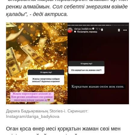
ренжи алмаймын. Сол себепті энергиям өзімде
қалады", - деді актриса.
Дариға Бадықованың Stories-i. Скриншот:
Instagram/dariga_badykova
Оған қоса өнер иесі қорқатын жаман сөзі мен