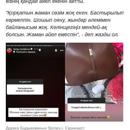
өзінің қандай әйел екенін айтты.
"Қорқатын жаман сөзім жоқ екен. Бастырылып
көрмеппін. Шошып ояну, жындар әлемімен
байланысым жоқ. Келінщегіңіз мендей-ақ
болсын. Жаман әйел емеспін", - деп жазды ол.
Дариға Бадықованың Stories-i. Скриншот: