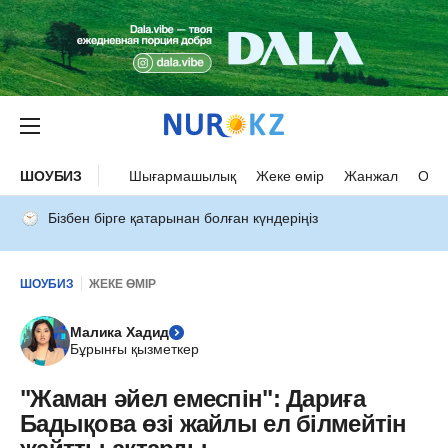
ШОУБИЗ
Шығармашылық
Жеке өмір
Жанжал
Оқыс
Бізбен бірге қатарынан болған күндеріңіз
ШОУБИЗ
ЖЕКЕ ӨМІР
Малика Хадид
Бұрынғы қызметкер
"Жаман әйел емеспін": Дариға
Бадықова өзі жайлы ел білмейтін