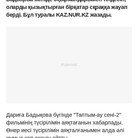
оларды қызықтырған бірқатар сқраққа жауап
берді. Бұл туралы KAZ.NUR.KZ жазады.
Дариға Бадықова бүгінде "Таптым-ау сені-2"
фильмінің түсірілімін аяқтағанын хабарлады.
Өнер иесі түсірілімін аяқталғанымен алда әлі
жұмыс көп екенін айтты.