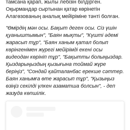
тамсана қарап, жылы лебізін білдірген.
Оқырмандар сыртынан қатар көрінетін
Алагөзованың аналық мейіріміне тәнті болған.
"Өмірдің мән осы. Бақыт деген осы. Сіз үшін
қуаныштымын", "Баян мықты", "Күшті әдемі
жарасып тұр", "Баян ханым қатал болып
көрінгенімен жүрегі мейірімді екені осы
видеодан көрініп тұр", "Бақытты болыңыздар.
Қыздарыңыздың қызығына тоймай жүре
беріңіз", "Сондай қайталанбас ерекше сәттер.
Баян ханымға өте жарасып тұр", "Қызыңыз
өзіңіз секілді үлкен азаматша болсын", - деп
жазуда көпшілік.