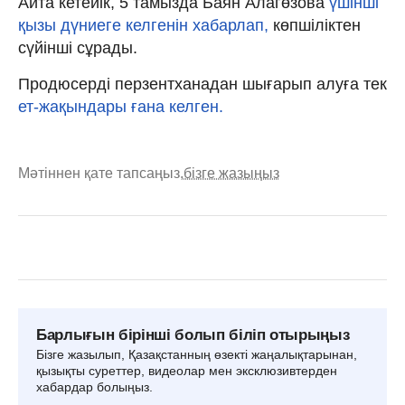
Айта кетейік, 5 тамызда Баян Алагөзова
үшінші
қызы дүниеге келгенін хабарлап,
көпшіліктен
сүйінші сұрады.
Продюсерді перзентханадан шығарып алуға тек
ет-жақындары ғана келген.
Мәтіннен қате тапсаңыз,
бізге жазыңыз
Барлығын бірінші болып біліп отырыңыз
Бізге жазылып, Қазақстанның өзекті жаңалықтарынан,
қызықты суреттер, видеолар мен эксклюзивтерден
хабардар болыңыз.