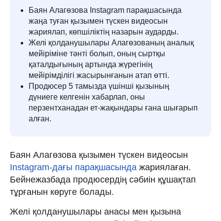
Баян Алагөзова Instagram парақшасында
жаңа туған қызымен түскен видеосын
жариялап, көпшіліктің назарын аударды.
Желі қолданушылары Алагөзованың аналық
мейіріміне тәнті болып, оның сыртқы
қаталдығының артында жүрегінің
мейірімділігі жасырынғанын атап өтті.
Продюсер 5 тамызда үшінші қызының
дүниеге келгенін хабарлап, оны
перзентханадан ет-жақындары ғана шығарып
алған.
Баян Алагөзова қызымен түскен видеосын
Instagram-дағы парақшасында
жариялаған.
Бейнежазбада продюсердің сәбиін құшақтап
тұрғанын көруге болады.
Желі қолданушылары анасы мен қызына