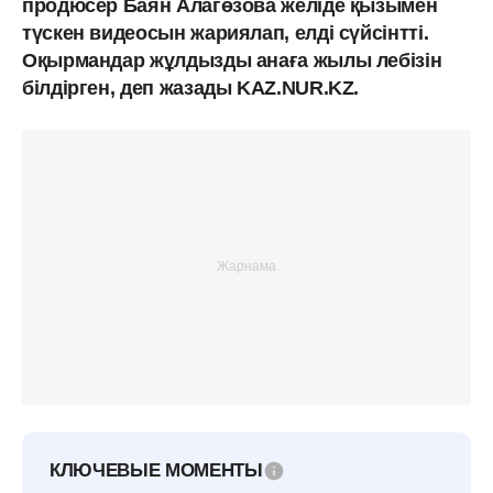
продюсер Баян Алагөзова желіде қызымен
түскен видеосын жариялап, елді сүйсінтті.
Оқырмандар жұлдызды анаға жылы лебізін
білдірген, деп жазады KAZ.NUR.KZ.
КЛЮЧЕВЫЕ МОМЕНТЫ