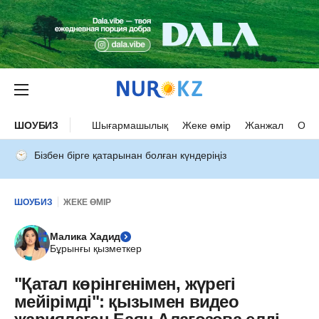
ШОУБИЗ
Шығармашылық
Жеке өмір
Жанжал
Оқыс
Бізбен бірге қатарынан болған күндеріңіз
ШОУБИЗ
ЖЕКЕ ӨМІР
Малика Хадид
Бұрынғы қызметкер
"Қатал көрінгенімен, жүрегі
мейірімді": қызымен видео