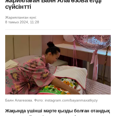
жариялаған Баян Алагөзова елді
сүйсінтті
Жарияланған күні:
8 тамыз 2024, 11:28
Баян Алагөзова. Фото: instagram.com/bayanmaxatkyzy
Жақында үшінші мәрте қызды болған отандық