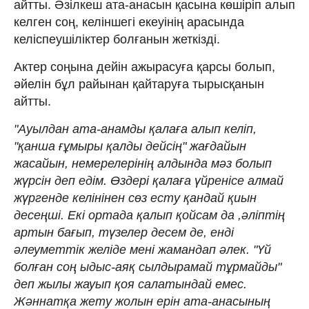
айтты. Әзілкеш ата-анасын қасына көшіріп алып
келген соң, келіншегі екеуінің арасында
келіспеушіліктер болғанын жеткізді.
Актер соңына дейін ажырасуға қарсы болып,
әйелін бұл райынан қайтаруға тырысқанын
айтты.
"Ауылдан ата-анамды қалаға алып келіп,
"қанша ғұмыры қалды дейсің" жағдайын
жасайын, немерелерінің алдында мәз болып
жүрсін деп едім. Өздері қалаға үйренісе алмай
жүргенде келінінен сөз есту қандай қиын
десеңші. Екі ортада қалып қойсам да ,әліптің
артын бағып, түзелер десем де, енді
әлеуметтік желіде мені жамандап әлек. "Үй
болған соң ыдыс-аяқ сылдырамай тұрмайды"
деп жылы жауып қоя салатындай емес.
Жәннатқа жету жолын ерін ата-анасының