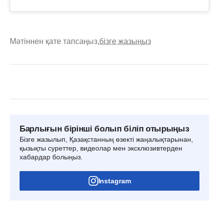
Мәтіннен қате тапсаңыз,
бізге жазыңыз
Барлығын бірінші болып біліп отырыңыз
Бізге жазылып, Қазақстанның өзекті жаңалықтарынан,
қызықты суреттер, видеолар мен эксклюзивтерден
хабардар болыңыз.
Instagram