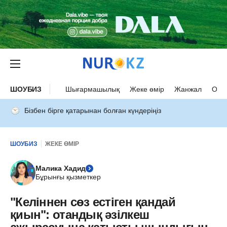
ШОУБИЗ
Шығармашылық
Жеке өмір
Жанжал
Оқыс
Бізбен бірге қатарынан болған күндеріңіз
ШОУБИЗ
ЖЕКЕ ӨМІР
Малика Хадид
Бұрынғы қызметкер
"Келіннен сөз естіген қандай
қиын": отандық әзілкеш