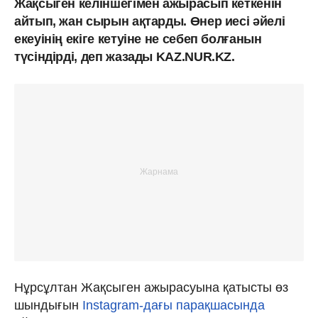
Жақсыген келіншегімен ажырасып кеткенін
айтып, жан сырын ақтарды. Өнер иесі әйелі
екеуінің екіге кетуіне не себеп болғанын
түсіндірді, деп жазады KAZ.NUR.KZ.
Нұрсұлтан Жақсыген ажырасуына қатысты өз
шындығын
Instagram-дағы парақшасында