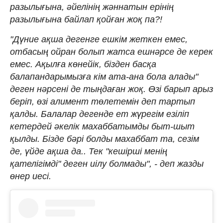
разылығына, әйелінің жәннатын ерінің
разылығына байлап қойған жоқ па?!
"Дүние ақша дегенге ешкім жеткен емес,
отбасың ойран болып жатса ешнәрсе де керек
емес. Ақылға көнейік, бізден басқа
балапандарымызға кім ата-ана бола алады"
деген нәрсені де тыңдаған жоқ. Өзі барып арыз
беріп, өзі алимент төлетемін деп тартып
қалды. Балалар дегенде ет жүрегім езіліп
кетердей әкелік махаббатымды быт-шыт
қылды. Бізде бәрі болды махаббат та, сезім
де, үйде ақша да.. Тек "кешірші менің
қателігімді" деген иілу болмады", - деп жазды
өнер иесі.