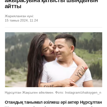
ажырасуына қатысты шындығын
айтты
Жарияланған күні:
15 тамыз 2024, 11:24
Нұрсұлтан Жақсыген әйелімен. Фото: Instagram/zhaksygen_n
Отандық танымал әзілкеш әрі актер Нұрсұлтан