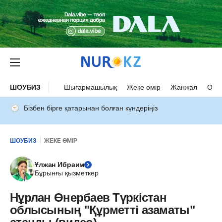
ШОУБИЗ
Шығармашылық
Жеке өмір
Жанжал
Оқыс
Бізбен бірге қатарынан болған күндеріңіз
ШОУБИЗ
ЖЕКЕ ӨМІР
Ұлжан Ибраим
Бұрынғы қызметкер
Нұрлан Өнербаев Түркістан
облысының "Құрметті азаматы"