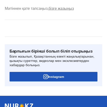
Мәтіннен қате тапсаңыз,
бізге жазыңыз
Барлығын бірінші болып біліп отырыңыз
Бізге жазылып, Қазақстанның өзекті жаңалықтарынан,
қызықты суреттер, видеолар мен эксклюзивтерден
хабардар болыңыз.
Instagram