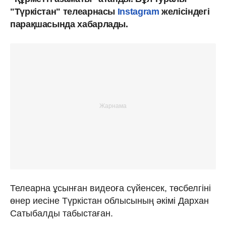
"Түркістан" телеарнасы
Instagram
желісіндегі
парақшасында хабарлады.
Телеарна ұсынған видеоға сүйенсек, төсбелгіні
өнер иесіне Түркістан облысының әкімі Дархан
Сатыбалды табыстаған.