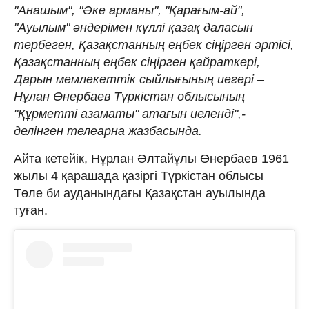
"Анашым", "Әке арманы", "Қарағым-ай",
"Ауылым" әндерімен күллі қазақ даласын
тербеген, Қазақстанның еңбек сіңірген әртісі,
Қазақстанның еңбек сіңірген қайраткері,
Дарын мемлекеттік сыйлығының иегері –
Нұлан Өнербаев Түркістан облысының
"Құрметті азаматы" атағын иеленді",-
делінген телеарна жазбасында.
Айта кетейік, Нұрлан Әлтайұлы Өнербаев 1961
жылы 4 қарашада қазіргі Түркістан облысы
Төле би ауданындағы Қазақстан ауылында
туған.