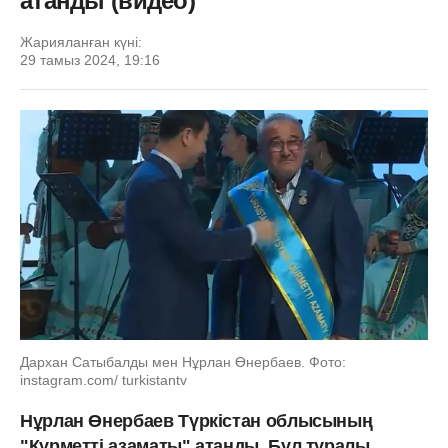
атанды (видео)
Жарияланған күні:
29 тамыз 2024, 19:16
Дархан Сатыбалды мен Нұрлан Өнербаев. Фото:
instagram.com/ turkistantv
Нұрлан Өнербаев Түркістан облысының
"Құрметті азаматы" атанды. Бұл туралы