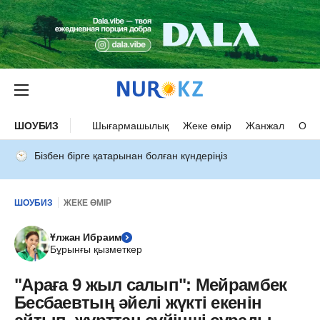
ШОУБИЗ
Шығармашылық
Жеке өмір
Жанжал
Оқыс
Бізбен бірге қатарынан болған күндеріңіз
ШОУБИЗ
ЖЕКЕ ӨМІР
Ұлжан Ибраим
Бұрынғы қызметкер
"Араға 9 жыл салып": Мейрамбек
Бесбаевтың әйелі жүкті екенін