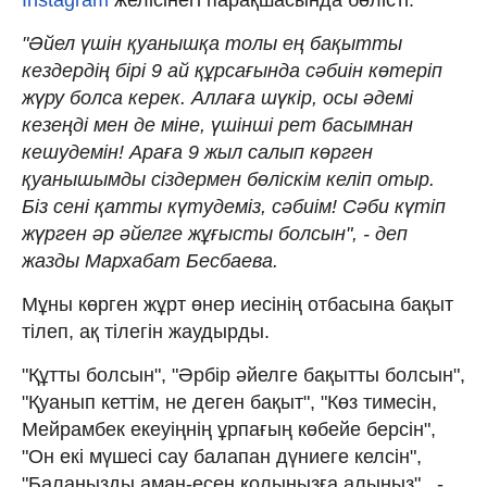
"Әйел үшін қуанышқа толы ең бақытты
кездердің бірі 9 ай құрсағында сәбиін көтеріп
жүру болса керек. Аллаға шүкір, осы әдемі
кезеңді мен де міне, үшінші рет басымнан
кешудемін! Араға 9 жыл салып көрген
қуанышымды сіздермен бөліскім келіп отыр.
Біз сені қатты күтудеміз, сәбиім! Сәби күтіп
жүрген әр әйелге жұғысты болсын", - деп
жазды Мархабат Бесбаева.
Мұны көрген жұрт өнер иесінің отбасына бақыт
тілеп, ақ тілегін жаудырды.
"Құтты болсын", "Әрбір әйелге бақытты болсын",
"Қуанып кеттім, не деген бақыт", "Көз тимесін,
Мейрамбек екеуіңнің ұрпағың көбейе берсін",
"Он екі мүшесі сау балапан дүниеге келсін",
"Балаңызды аман-есен қолыңызға алыңыз" , -