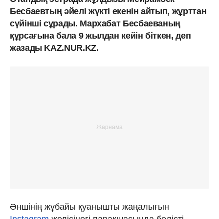
Бесбаевтың әйелі жүкті екенін айтып, жұрттан
сүйінші сұрады. Мархабат Бесбаеваның
құрсағына бала 9 жылдан кейін біткен, деп
жазады KAZ.NUR.KZ.
Әншінің жұбайы қуанышты жаңалығын
Instagram
желісінегі парақшасында бөлісті.