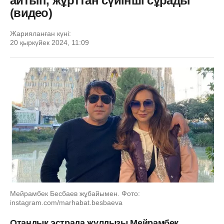
айтып, жұрттан сүйінші сұрады
(видео)
Жарияланған күні:
20 қыркүйек 2024, 11:09
Мейрамбек Бесбаев жұбайымен. Фото:
instagram.com/marhabat.besbaeva
Отандық эстрада жұлдызы Мейрамбек