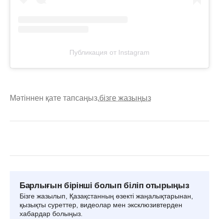
Публикация от Instagram
Мәтіннен қате тапсаңыз,
бізге жазыңыз
Барлығын бірінші болып біліп отырыңыз
Бізге жазылып, Қазақстанның өзекті жаңалықтарынан,
қызықты суреттер, видеолар мен эксклюзивтерден
хабардар болыңыз.